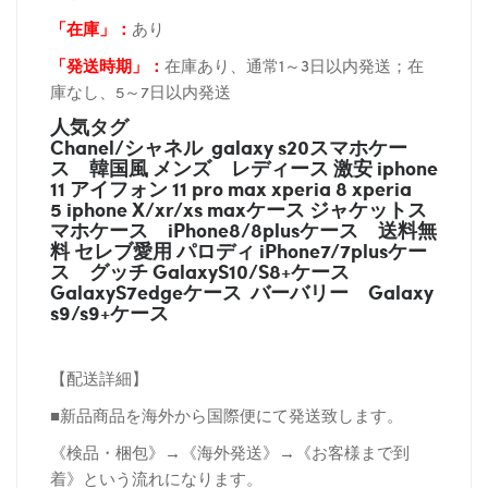
「在庫
」：
あり
「発送時期
」：
在庫あり、通常1～3日以内発送；在
庫なし、5～7日以内発送
人気タグ
Chanel/シャネル galaxy s20スマホケー
ス
韓国風 メンズ レディース 激安 iphone
11 アイフォン 11 pro max xperia 8 xperia
5 iphone X/xr/xs maxケース ジャケットス
マホケース
iPhone8/8plusケース
送料無
料 セレブ愛用 パロディ
iPhone7/7plusケー
ス
グッチ
GalaxyS10/S8+ケース
GalaxyS7edgeケース バーバリー
Galaxy
s9/s9+ケース
【配送詳細】
■新品商品を海外から国際便にて発送致します。
《検品・梱包》→《海外発送》→《お客様まで到
着》という流れになります。