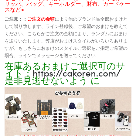
リッパ、バッグ、キーホルダー、財布、カードケー
スなど>
ご注意：：
ご注文の金額
により他のブランド品全部おまけと
して贈り致します、ライン登録後、ご希望のおまけを教えて
ください、こちらがご注文の金額により、ランダムにおまけ
を送りいたします、弊店がおまけスタイルがいろいろありま
すが、もしさらにおまけのスタイルご選択をご指定ご希望の
場合、ラインでメッセージを送ってください
在庫あるおまけご選択可のサ
イト：
https://cakoren.com/
是非見逃せないよう に