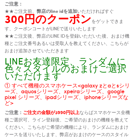
ご注意：
★★ご注文前、
弊店のline idを追加
いただければすぐ
300円のクーポン
をゲットできま
す、クーポンコートがLINEで送りいたします
★★ご注文後、弊店のLINE IDを登録いただいた後、おまけ機
種とご注文番号あるいは受取人を教えてください、こちらが
おまけ追加させていただきます
LINEお友達限定、ランダムに
色々スタイルのおまけご選択
いただけます
① すべて機種のスマホケース<galaxy zとaとsシリ
ーズ、aquosシリーズ、xpeiraシリーズ、google
pixel シリーズ、ipadシリーズ、iphoneシリーズな
ど>
ご注意：
ご注文の金額が3990円以上
ならばスマホケース全機
種ご選択可、ライン登録後、ご希望のおまけの機種を教えて
ください、こちらがご希望の機種により、ランダムにおまけ
ケースを送りいたします、弊店がおまけのケースのスタイル