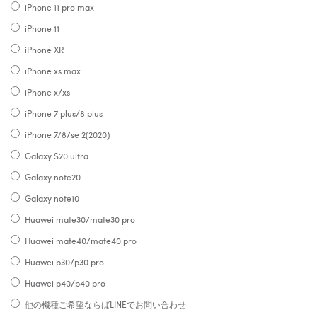
iPhone 11 pro max
iPhone 11
iPhone XR
iPhone xs max
iPhone x/xs
iPhone 7 plus/8 plus
iPhone 7/8/se 2(2020)
Galaxy S20 ultra
Galaxy note20
Galaxy note10
Huawei mate30/mate30 pro
Huawei mate40/mate40 pro
Huawei p30/p30 pro
Huawei p40/p40 pro
他の機種ご希望ならばLINEでお問い合わせ