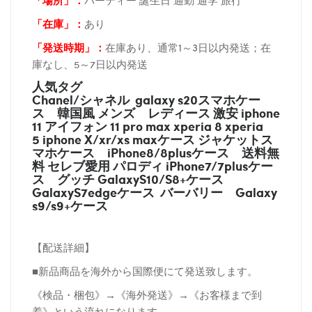
「場所
」：
パーティー 誕生日 通勤 通学 旅行
「在庫
」：
あり
「発送時期
」：
在庫あり、通常1～3日以内発送；在
庫なし、5～7日以内発送
人気タグ
Chanel/シャネル galaxy s20スマホケー
ス
韓国風 メンズ レディース 激安 iphone
11 アイフォン 11 pro max xperia 8 xperia
5 iphone X/xr/xs maxケース ジャケットス
マホケース
iPhone8/8plusケース
送料無
料 セレブ愛用 パロディ
iPhone7/7plusケー
ス
グッチ
GalaxyS10/S8+ケース
GalaxyS7edgeケース バーバリー
Galaxy
s9/s9+ケース
【配送詳細】
■新品商品を海外から国際便にて発送致します。
《検品・梱包》→《海外発送》→《お客様まで到
着》という流れになります。