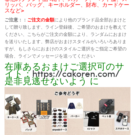
リッパ、バッグ、キーホルダー、財布、カードケー
スなど>
ご注意：：
ご注文の金額
により他のブランド品全部おまけと
して贈り致します、ライン登録後、ご希望のおまけを教えて
ください、こちらがご注文の金額により、ランダムにおまけ
を送りいたします、弊店がおまけスタイルがいろいろありま
すが、もしさらにおまけのスタイルご選択をご指定ご希望の
場合、ラインでメッセージを送ってください
在庫あるおまけご選択可のサ
イト：
https://cakoren.com/
是非見逃せないよう に