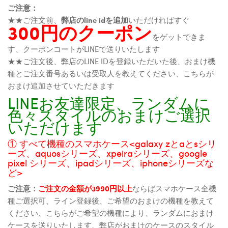
ご注意：
★★ご注文前、
弊店のline idを追加
いただければすぐ
300円のクーポン
をゲットできま
す、クーポンコートがLINEで送りいたします
★★ご注文後、弊店のLINE IDを登録いただいた後、おまけ機
種とご注文番号あるいは受取人を教えてください、こちらが
おまけ追加させていただきます
LINEお友達限定、ランダムに
色々スタイルのおまけご選択
いただけます
① すべて機種のスマホケース<galaxy zとaとsシリ
ーズ、aquosシリーズ、xpeiraシリーズ、google
pixel シリーズ、ipadシリーズ、iphoneシリーズな
ど>
ご注意：
ご注文の金額が3990円以上
ならばスマホケース全機
種ご選択可、ライン登録後、ご希望のおまけの機種を教えて
ください、こちらがご希望の機種により、ランダムにおまけ
ケースを送りいたします、弊店がおまけのケースのスタイル