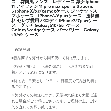
ス
韓国風 メンズ レディース 激安 iphone
11 アイフォン 11 pro max xperia 8 xperia
5 iphone X/xr/xs maxケース ジャケットス
マホケース
iPhone8/8plusケース
送料無
料 セレブ愛用 パロディ
iPhone7/7plusケー
ス
グッチ
GalaxyS10/S8+ケース
GalaxyS7edgeケース バーバリー
Galaxy
s9/s9+ケース
【配送詳細】
■新品商品を海外から国際便にて発送致します。
《検品・梱包》→《海外発送》→《お客様まで到
着》という流れになります。
■発送後、目安として7日～20日程度で商品は到着す
る予定です。
※海外からの輸送につき、天候や気候より大幅に遅
れる場合がごく稀にございます。ご理解の上、ご購
入を宜しくお願い致します。