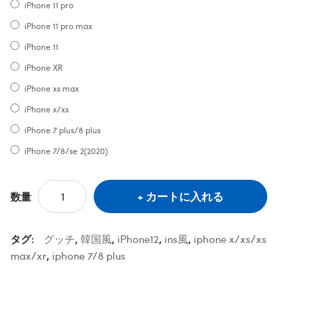
iPhone 11 pro
iPhone 11 pro max
iPhone 11
iPhone XR
iPhone xs max
iPhone x/xs
iPhone 7 plus/8 plus
iPhone 7/8/se 2(2020)
カートに入れる
数量
タグ:
グッチ
,
韓国風
,
iPhone12
,
ins風
,
iphone x/xs/xs
max/xr
,
iphone 7/8 plus