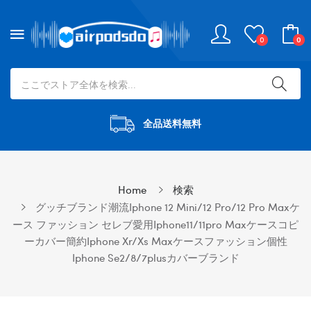
0
0
全品送料無料
Home
検索
グッチブランド潮流iphone 12 Mini/12 Pro/12 Pro Maxケ
ース ファッション セレブ愛用iphone11/11pro Maxケースコピ
ーカバー簡約iphone Xr/xs Maxケースファッション個性
Iphone Se2/8/7plusカバーブランド