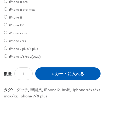
iPhone 11 pro
iPhone 11 pro max
iPhone 11
iPhone XR
iPhone xs max
iPhone x/xs
iPhone 7 plus/8 plus
iPhone 7/8/se 2(2020)
カートに入れる
数量
タグ:
グッチ
,
韓国風
,
iPhone12
,
ins風
,
iphone x/xs/xs
max/xr
,
iphone 7/8 plus