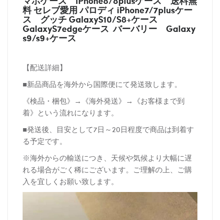
マホケース
iPhone8/8plusケース
送料無
料 セレブ愛用 パロディ
iPhone7/7plusケー
ス
グッチ
GalaxyS10/S8+ケース
GalaxyS7edgeケース バーバリー
Galaxy
s9/s9+ケース
【配送詳細】
■新品商品を海外から国際便にて発送致します。
《検品・梱包》→《海外発送》→《お客様まで到
着》という流れになります。
■発送後、目安として7日～20日程度で商品は到着す
る予定です。
※海外からの輸送につき、天候や気候より大幅に遅
れる場合がごく稀にございます。ご理解の上、ご購
入を宜しくお願い致します。