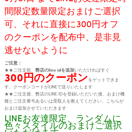
間限定数量限定おまけご選択
可、それに直接に300円オフ
のクーポンを配布中、是非見
逃せないように
ご注意：
★★ご注文前、
弊店のline idを追加
いただければすぐ
300円のクーポン
をゲットできま
す、クーポンコートがLINEで送りいたします
★★ご注文後、弊店のLINE IDを登録いただいた後、おまけ機
種とご注文番号あるいは受取人を教えてください、こちらが
おまけ追加させていただきます
LINEお友達限定、ランダムに
色々スタイルのおまけご選択
いただけます