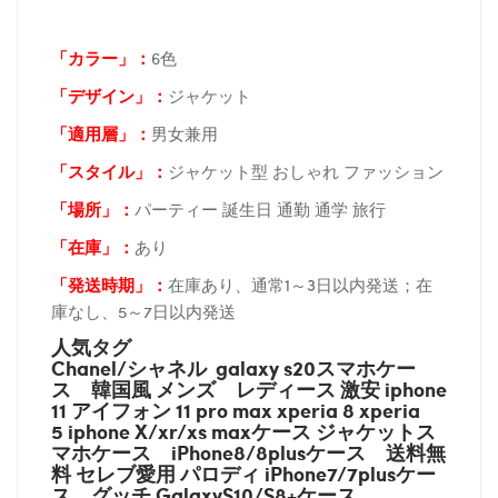
「カラー」：
6色
「デザイン」
：
ジャケット
「適用層」：
男女兼用
「スタイル」：
ジャケット型 おしゃれ ファッション
「場所
」：
パーティー 誕生日 通勤 通学 旅行
「在庫
」：
あり
「発送時期
」：
在庫あり、通常1～3日以内発送；在
庫なし、5～7日以内発送
人気タグ
Chanel/シャネル galaxy s20スマホケー
ス
韓国風 メンズ レディース 激安 iphone
11 アイフォン 11 pro max xperia 8 xperia
5 iphone X/xr/xs maxケース ジャケットス
マホケース
iPhone8/8plusケース
送料無
料 セレブ愛用 パロディ
iPhone7/7plusケー
ス
グッチ
GalaxyS10/S8+ケース