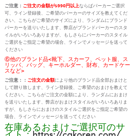
ご注意：
ご注文の金額が5990円以上
ならばパーカーご選択
可、ライン登録後、ご希望のパーカーのサイズを教えてくだ
さい、こちらがご希望のサイズにより、ランダムにブランド
パーカーを送りいたします、弊店がブランドパーカーのスタ
イルがいろいろありますが、もしさらにパーカーのスタイル
ご選択をご指定ご希望の場合、ラインでメッセージを送って
ください
⑥他のブランド品<靴下、スカーフ、ペット服、ス
リッパ、バッグ、キーホルダー、財布、カードケー
スなど>
ご注意：：
ご注文の金額
により他のブランド品全部おまけと
して贈り致します、ライン登録後、ご希望のおまけを教えて
ください、こちらがご注文の金額により、ランダムにおまけ
を送りいたします、弊店がおまけスタイルがいろいろありま
すが、もしさらにおまけのスタイルご選択をご指定ご希望の
場合、ラインでメッセージを送ってください
在庫あるおまけご選択可のサ
イト：
https://cakoren.com/