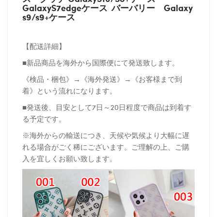
GalaxyS7edgeケース バーバリー
Galaxy
s9/s9+ケース
【配送詳細】
■新品商品を海外から国際便にて発送致します。
《検品・梱包》→《海外発送》→《お客様まで到
着》という流れになります。
■発送後、目安として7日～20日程度で商品は到着す
る予定です。
※海外からの輸送につき、天候や気候より大幅に遅
れる場合がごく稀にございます。ご理解の上、ご購
入を宜しくお願い致します。