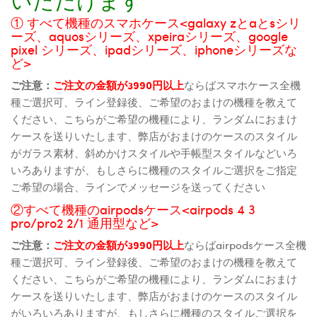
① すべて機種のスマホケース<galaxy zとaとsシリ
ーズ、aquosシリーズ、xpeiraシリーズ、google
pixel シリーズ、ipadシリーズ、iphoneシリーズな
ど>
ご注意：
ご注文の金額が3990円以上
ならばスマホケース全機
種ご選択可、ライン登録後、ご希望のおまけの機種を教えて
ください、こちらがご希望の機種により、ランダムにおまけ
ケースを送りいたします、弊店がおまけのケースのスタイル
がガラス素材、斜めかけスタイルや手帳型スタイルなどいろ
いろありますが、もしさらに機種のスタイルご選択をご指定
ご希望の場合、ラインでメッセージを送ってください
②すべて機種のairpodsケース<airpods 4 3
pro/pro2 2/1 通用型など>
ご注意：
ご注文の金額が3990円以上
ならばairpodsケース全機
種ご選択可、ライン登録後、ご希望のおまけの機種を教えて
ください、こちらがご希望の機種により、ランダムにおまけ
ケースを送りいたします、弊店がおまけのケースのスタイル
がいろいろありますが、もしさらに機種のスタイルご選択を