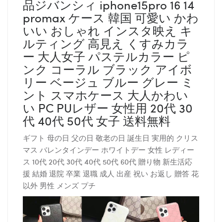
品ジバンシィ iphone15pro 16 14
promax ケース 韓国 可愛い かわ
いい おしゃれ インスタ映え キ
ルティング 高見え くすみカラ
ー 大人女子 パステルカラー ピ
ンク コーラル ブラック アイボ
リー ベージュ ブルー グレー ミ
ント スマホケース 大人かわい
い PC PUレザー 女性用 20代 30
代 40代 50代 女子 送料無料
ギフト 母の日 父の日 敬老の日 誕生日 実用的 クリス
マス バレンタインデー ホワイトデー 女性 レディー
ス 10代 20代 30代 40代 50代 60代 贈り物 新生活応
援 結婚 退院 卒業 退職 成人 出産 祝い お返し 贈答 花
以外 男性 メンズ プチ