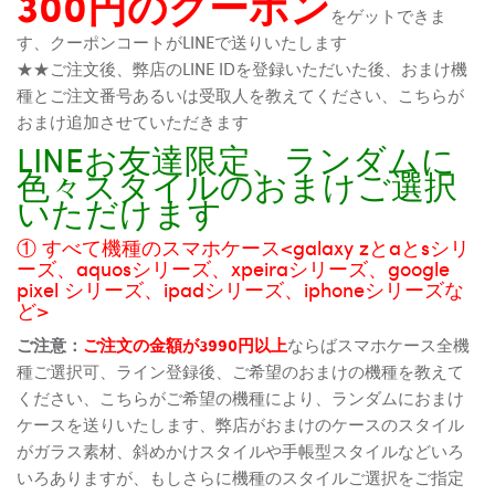
300円のクーポン
をゲットできま
す、クーポンコートがLINEで送りいたします
★★ご注文後、弊店のLINE IDを登録いただいた後、おまけ機
種とご注文番号あるいは受取人を教えてください、こちらが
おまけ追加させていただきます
LINEお友達限定、ランダムに
色々スタイルのおまけご選択
いただけます
① すべて機種のスマホケース<galaxy zとaとsシリ
ーズ、aquosシリーズ、xpeiraシリーズ、google
pixel シリーズ、ipadシリーズ、iphoneシリーズな
ど>
ご注意：
ご注文の金額が3990円以上
ならばスマホケース全機
種ご選択可、ライン登録後、ご希望のおまけの機種を教えて
ください、こちらがご希望の機種により、ランダムにおまけ
ケースを送りいたします、弊店がおまけのケースのスタイル
がガラス素材、斜めかけスタイルや手帳型スタイルなどいろ
いろありますが、もしさらに機種のスタイルご選択をご指定