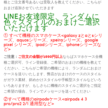
種とご注文番号あるいは受取人を教えてください、こちらが
おまけ追加させていただきます
LINEお友達限定、ランダムに
色々スタイルのおまけご選択
いただけます
① すべて機種のスマホケース<galaxy zとaとsシリ
ーズ、aquosシリーズ、xpeiraシリーズ、google
pixel シリーズ、ipadシリーズ、iphoneシリーズな
ど>
ご注意：
ご注文の金額が3990円以上
ならばスマホケース全機
種ご選択可、ライン登録後、ご希望のおまけの機種を教えて
ください、こちらがご希望の機種により、ランダムにおまけ
ケースを送りいたします、弊店がおまけのケースのスタイル
がガラス素材、斜めかけスタイルや手帳型スタイルなどいろ
いろありますが、もしさらに機種のスタイルご選択をご指定
ご希望の場合、ラインでメッセージを送ってください
②すべて機種のairpodsケース<airpods 4 3
pro/pro2 2/1 通用型など>