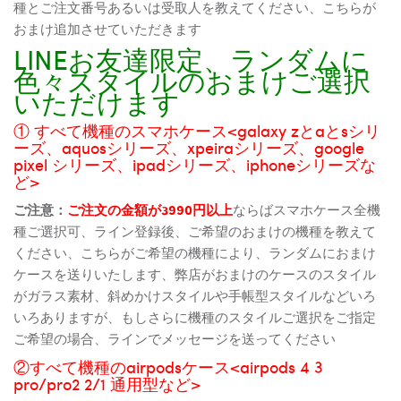
種とご注文番号あるいは受取人を教えてください、こちらが
おまけ追加させていただきます
LINEお友達限定、ランダムに
色々スタイルのおまけご選択
いただけます
① すべて機種のスマホケース<galaxy zとaとsシリ
ーズ、aquosシリーズ、xpeiraシリーズ、google
pixel シリーズ、ipadシリーズ、iphoneシリーズな
ど>
ご注意：
ご注文の金額が3990円以上
ならばスマホケース全機
種ご選択可、ライン登録後、ご希望のおまけの機種を教えて
ください、こちらがご希望の機種により、ランダムにおまけ
ケースを送りいたします、弊店がおまけのケースのスタイル
がガラス素材、斜めかけスタイルや手帳型スタイルなどいろ
いろありますが、もしさらに機種のスタイルご選択をご指定
ご希望の場合、ラインでメッセージを送ってください
②すべて機種のairpodsケース<airpods 4 3
pro/pro2 2/1 通用型など>