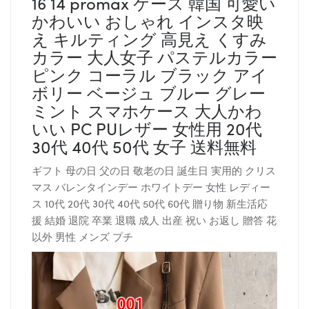
16 14 promax ケース 韓国 可愛い
かわいい おしゃれ インスタ映
え キルティング 高見え くすみ
カラー 大人女子 パステルカラー
ピンク コーラル ブラック アイ
ボリー ベージュ ブルー グレー
ミント スマホケース 大人かわ
いい PC PUレザー 女性用 20代
30代 40代 50代 女子 送料無料
ギフト 母の日 父の日 敬老の日 誕生日 実用的 クリス
マス バレンタインデー ホワイトデー 女性 レディー
ス 10代 20代 30代 40代 50代 60代 贈り物 新生活応
援 結婚 退院 卒業 退職 成人 出産 祝い お返し 贈答 花
以外 男性 メンズ プチ