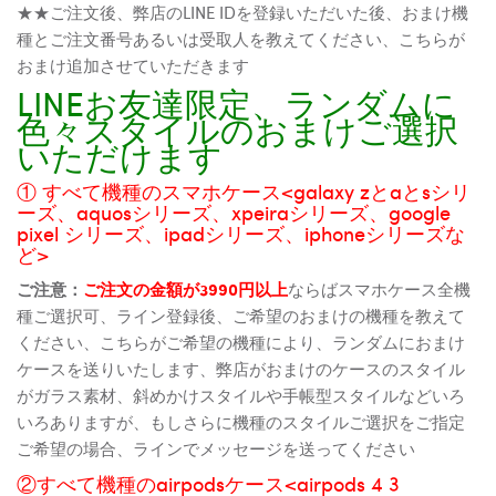
★★ご注文後、弊店のLINE IDを登録いただいた後、おまけ機
種とご注文番号あるいは受取人を教えてください、こちらが
おまけ追加させていただきます
LINEお友達限定、ランダムに
色々スタイルのおまけご選択
いただけます
① すべて機種のスマホケース<galaxy zとaとsシリ
ーズ、aquosシリーズ、xpeiraシリーズ、google
pixel シリーズ、ipadシリーズ、iphoneシリーズな
ど>
ご注意：
ご注文の金額が3990円以上
ならばスマホケース全機
種ご選択可、ライン登録後、ご希望のおまけの機種を教えて
ください、こちらがご希望の機種により、ランダムにおまけ
ケースを送りいたします、弊店がおまけのケースのスタイル
がガラス素材、斜めかけスタイルや手帳型スタイルなどいろ
いろありますが、もしさらに機種のスタイルご選択をご指定
ご希望の場合、ラインでメッセージを送ってください
②すべて機種のairpodsケース<airpods 4 3