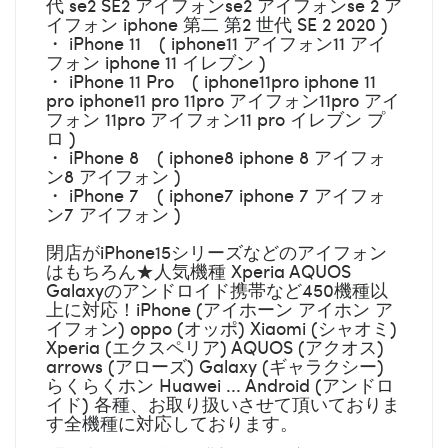
代 se2 SE2 アイフォンse2 アイフォンse 2 ア
イフォン iphone 第二 第2 世代 SE 2 2020 )
・ iPhone 11 ( iphone11 アイフォン11 アイ
フォン iphone 11 イレブン )
・ iPhone 11 Pro ( iphone11pro iphone 11
pro iphone11 pro 11pro アイフォン11pro アイ
フォン 11pro アイフォン11 pro イレブン プ
ロ )
・ iPhone 8 ( iphone8 iphone 8 アイフォ
ン8 アイフォン )
・ iPhone 7 ( iphone7 iphone 7 アイフォ
ン7 アイフォン )
閉店がiPhone15シリーズなどのアイフォン
はもちろん★人気機種 Xperia AQUOS
Galaxyのアンドロイド携帯など450機種以
上に対応！iPhone (アイホーン アイホン ア
イフォン) oppo (オッポ) Xiaomi (シャオミ)
Xperia (エクスペリア) AQUOS (アクオス)
arrows (アローズ) Galaxy (ギャラクシー)
らくらくホン Huawei ... Android (アンドロ
イド) 各種、お取り扱いさせて頂いておりま
す全機種に対応しております。