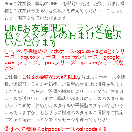
★★ご注文後、弊店のLINE IDを登録いただいた後、おまけ機
種とご注文番号あるいは受取人を教えてください、こちらが
おまけ追加させていただきます
LINEお友達限定、ランダムに
色々スタイルのおまけご選択
いただけます
① すべて機種のスマホケース<galaxy zとaとsシリ
ーズ、aquosシリーズ、xpeiraシリーズ、google
pixel シリーズ、ipadシリーズ、iphoneシリーズな
ど>
ご注意：
ご注文の金額が3990円以上
ならばスマホケース全機
種ご選択可、ライン登録後、ご希望のおまけの機種を教えて
ください、こちらがご希望の機種により、ランダムにおまけ
ケースを送りいたします、弊店がおまけのケースのスタイル
がガラス素材、斜めかけスタイルや手帳型スタイルなどいろ
いろありますが、もしさらに機種のスタイルご選択をご指定
ご希望の場合、ラインでメッセージを送ってください
②すべて機種のairpodsケース<airpods 4 3