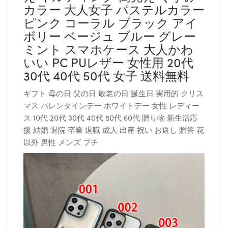
カラー 大人女子 パステルカラー
ピンク コーラル ブラック アイ
ボリー ベージュ ブルー グレー
ミント スマホケース 大人かわ
いい PC PUレザー 女性用 20代
30代 40代 50代 女子 送料無料
ギフト 母の日 父の日 敬老の日 誕生日 実用的 クリス
マス バレンタインデー ホワイトデー 女性 レディー
ス 10代 20代 30代 40代 50代 60代 贈り物 新生活応
援 結婚 退院 卒業 退職 成人 出産 祝い お返し 贈答 花
以外 男性 メンズ プチ