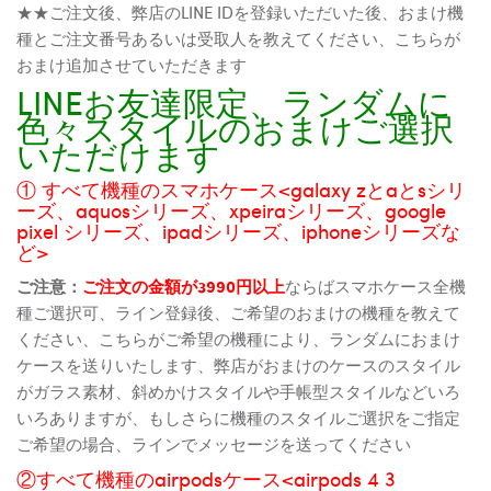
★★ご注文後、弊店のLINE IDを登録いただいた後、おまけ機
種とご注文番号あるいは受取人を教えてください、こちらが
おまけ追加させていただきます
LINEお友達限定、ランダムに
色々スタイルのおまけご選択
いただけます
① すべて機種のスマホケース<galaxy zとaとsシリ
ーズ、aquosシリーズ、xpeiraシリーズ、google
pixel シリーズ、ipadシリーズ、iphoneシリーズな
ど>
ご注意：
ご注文の金額が3990円以上
ならばスマホケース全機
種ご選択可、ライン登録後、ご希望のおまけの機種を教えて
ください、こちらがご希望の機種により、ランダムにおまけ
ケースを送りいたします、弊店がおまけのケースのスタイル
がガラス素材、斜めかけスタイルや手帳型スタイルなどいろ
いろありますが、もしさらに機種のスタイルご選択をご指定
ご希望の場合、ラインでメッセージを送ってください
②すべて機種のairpodsケース<airpods 4 3