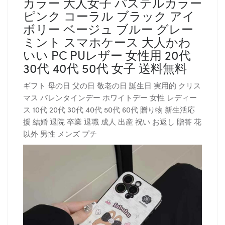
カラー 大人女子 パステルカラー
ピンク コーラル ブラック アイ
ボリー ベージュ ブルー グレー
ミント スマホケース 大人かわ
いい PC PUレザー 女性用 20代
30代 40代 50代 女子 送料無料
ギフト 母の日 父の日 敬老の日 誕生日 実用的 クリス
マス バレンタインデー ホワイトデー 女性 レディー
ス 10代 20代 30代 40代 50代 60代 贈り物 新生活応
援 結婚 退院 卒業 退職 成人 出産 祝い お返し 贈答 花
以外 男性 メンズ プチ