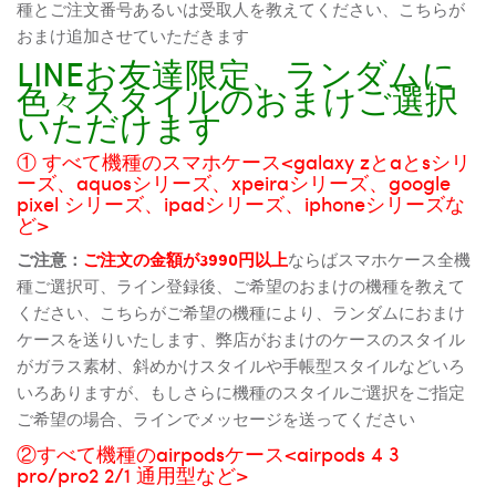
種とご注文番号あるいは受取人を教えてください、こちらが
おまけ追加させていただきます
LINEお友達限定、ランダムに
色々スタイルのおまけご選択
いただけます
① すべて機種のスマホケース<galaxy zとaとsシリ
ーズ、aquosシリーズ、xpeiraシリーズ、google
pixel シリーズ、ipadシリーズ、iphoneシリーズな
ど>
ご注意：
ご注文の金額が3990円以上
ならばスマホケース全機
種ご選択可、ライン登録後、ご希望のおまけの機種を教えて
ください、こちらがご希望の機種により、ランダムにおまけ
ケースを送りいたします、弊店がおまけのケースのスタイル
がガラス素材、斜めかけスタイルや手帳型スタイルなどいろ
いろありますが、もしさらに機種のスタイルご選択をご指定
ご希望の場合、ラインでメッセージを送ってください
②すべて機種のairpodsケース<airpods 4 3
pro/pro2 2/1 通用型など>