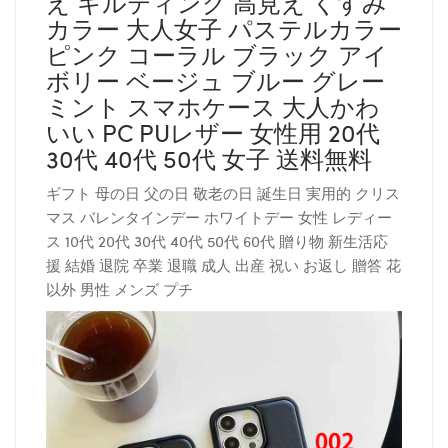
え キルティング 高見え くすみ
カラー 大人女子 パステルカラー
ピンク コーラル ブラック アイ
ボリー ベージュ ブルー グレー
ミント スマホケース 大人かわ
いい PC PUレザー 女性用 20代
30代 40代 50代 女子 送料無料
ギフト 母の日 父の日 敬老の日 誕生日 実用的 クリス
マス バレンタインデー ホワイトデー 女性 レディー
ス 10代 20代 30代 40代 50代 60代 贈り物 新生活応
援 結婚 退院 卒業 退職 成人 出産 祝い お返し 贈答 花
以外 男性 メンズ プチ