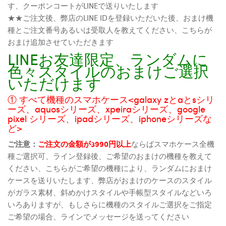
す、クーポンコートがLINEで送りいたします
★★ご注文後、弊店のLINE IDを登録いただいた後、おまけ機
種とご注文番号あるいは受取人を教えてください、こちらが
おまけ追加させていただきます
LINEお友達限定、ランダムに
色々スタイルのおまけご選択
いただけます
① すべて機種のスマホケース<galaxy zとaとsシリ
ーズ、aquosシリーズ、xpeiraシリーズ、google
pixel シリーズ、ipadシリーズ、iphoneシリーズな
ど>
ご注意：
ご注文の金額が3990円以上
ならばスマホケース全機
種ご選択可、ライン登録後、ご希望のおまけの機種を教えて
ください、こちらがご希望の機種により、ランダムにおまけ
ケースを送りいたします、弊店がおまけのケースのスタイル
がガラス素材、斜めかけスタイルや手帳型スタイルなどいろ
いろありますが、もしさらに機種のスタイルご選択をご指定
ご希望の場合、ラインでメッセージを送ってください