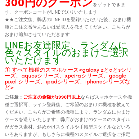
300円のクーポン
をゲットできま
す、クーポンコートがLINEで送りいたします
★★ご注文後、弊店のLINE IDを登録いただいた後、おまけ機
種とご注文番号あるいは受取人を教えてください、こちらが
おまけ追加させていただきます
LINEお友達限定、ランダムに
色々スタイルのおまけご選択
いただけます
① すべて機種のスマホケース<galaxy zとaとsシリ
ーズ、aquosシリーズ、xpeiraシリーズ、google
pixel シリーズ、ipadシリーズ、iphoneシリーズな
ど>
ご注意：
ご注文の金額が3990円以上
ならばスマホケース全機
種ご選択可、ライン登録後、ご希望のおまけの機種を教えて
ください、こちらがご希望の機種により、ランダムにおまけ
ケースを送りいたします、弊店がおまけのケースのスタイル
がガラス素材、斜めかけスタイルや手帳型スタイルなどいろ
いろありますが、もしさらに機種のスタイルご選択をご指定