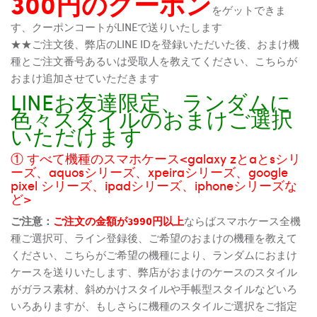
300円のクーポン
をゲットできま
す、クーポンコートがLINEで送りいたします
★★ご注文後、弊店のLINE IDを登録いただいた後、おまけ機
種とご注文番号あるいは受取人を教えてください、こちらが
おまけ追加させていただきます
LINEお友達限定、ランダムに
色々スタイルのおまけご選択
いただけます
① すべて機種のスマホケース<galaxy zとaとsシリ
ーズ、aquosシリーズ、xpeiraシリーズ、google
pixel シリーズ、ipadシリーズ、iphoneシリーズな
ど>
ご注意：
ご注文の金額が3990円以上
ならばスマホケース全機
種ご選択可、ライン登録後、ご希望のおまけの機種を教えて
ください、こちらがご希望の機種により、ランダムにおまけ
ケースを送りいたします、弊店がおまけのケースのスタイル
がガラス素材、斜めかけスタイルや手帳型スタイルなどいろ
いろありますが、もしさらに機種のスタイルご選択をご指定