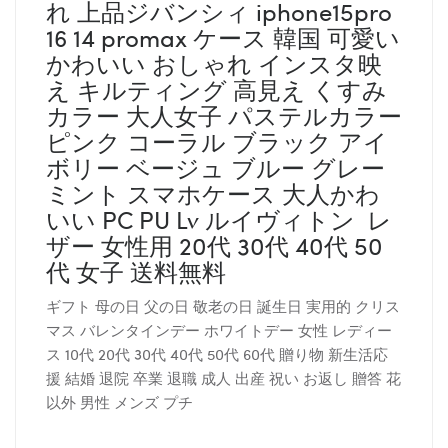
れ 上品ジバンシィ iphone15pro
16 14 promax ケース 韓国 可愛い
かわいい おしゃれ インスタ映
え キルティング 高見え くすみ
カラー 大人女子 パステルカラー
ピンク コーラル ブラック アイ
ボリー ベージュ ブルー グレー
ミント スマホケース 大人かわ
いい PC PU Lv ルイヴィトン レ
ザー 女性用 20代 30代 40代 50
代 女子 送料無料
ギフト 母の日 父の日 敬老の日 誕生日 実用的 クリス
マス バレンタインデー ホワイトデー 女性 レディー
ス 10代 20代 30代 40代 50代 60代 贈り物 新生活応
援 結婚 退院 卒業 退職 成人 出産 祝い お返し 贈答 花
以外 男性 メンズ プチ