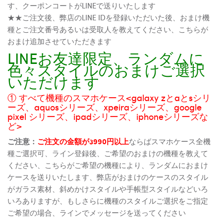
す、クーポンコートがLINEで送りいたします
★★ご注文後、弊店のLINE IDを登録いただいた後、おまけ機
種とご注文番号あるいは受取人を教えてください、こちらが
おまけ追加させていただきます
LINEお友達限定、ランダムに
色々スタイルのおまけご選択
いただけます
① すべて機種のスマホケース<galaxy zとaとsシリ
ーズ、aquosシリーズ、xpeiraシリーズ、google
pixel シリーズ、ipadシリーズ、iphoneシリーズな
ど>
ご注意：
ご注文の金額が3990円以上
ならばスマホケース全機
種ご選択可、ライン登録後、ご希望のおまけの機種を教えて
ください、こちらがご希望の機種により、ランダムにおまけ
ケースを送りいたします、弊店がおまけのケースのスタイル
がガラス素材、斜めかけスタイルや手帳型スタイルなどいろ
いろありますが、もしさらに機種のスタイルご選択をご指定
ご希望の場合、ラインでメッセージを送ってください