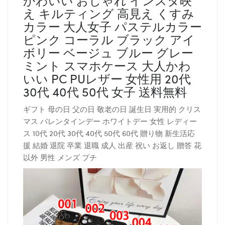
え キルティング 高見え くすみ
カラー 大人女子 パステルカラー
ピンク コーラル ブラック アイ
ボリー ベージュ ブルー グレー
ミント スマホケース 大人かわ
いい PC PUレザー 女性用 20代
30代 40代 50代 女子 送料無料
ギフト 母の日 父の日 敬老の日 誕生日 実用的 クリス
マス バレンタインデー ホワイトデー 女性 レディー
ス 10代 20代 30代 40代 50代 60代 贈り物 新生活応
援 結婚 退院 卒業 退職 成人 出産 祝い お返し 贈答 花
以外 男性 メンズ プチ