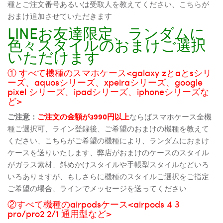
種とご注文番号あるいは受取人を教えてください、こちらが
おまけ追加させていただきます
LINEお友達限定、ランダムに
色々スタイルのおまけご選択
いただけます
① すべて機種のスマホケース<galaxy zとaとsシリ
ーズ、aquosシリーズ、xpeiraシリーズ、google
pixel シリーズ、ipadシリーズ、iphoneシリーズな
ど>
ご注意：
ご注文の金額が3990円以上
ならばスマホケース全機
種ご選択可、ライン登録後、ご希望のおまけの機種を教えて
ください、こちらがご希望の機種により、ランダムにおまけ
ケースを送りいたします、弊店がおまけのケースのスタイル
がガラス素材、斜めかけスタイルや手帳型スタイルなどいろ
いろありますが、もしさらに機種のスタイルご選択をご指定
ご希望の場合、ラインでメッセージを送ってください
②すべて機種のairpodsケース<airpods 4 3
pro/pro2 2/1 通用型など>