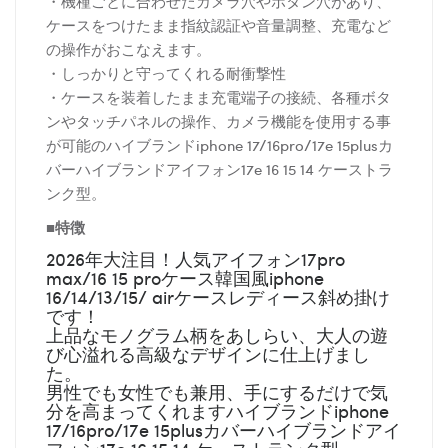
・機種ごとに合わせたカメラ穴やボタン穴があり、
ケースをつけたまま指紋認証や音量調整、充電など
の操作がおこなえます。
・しっかりと守ってくれる耐衝撃性
・ケースを装着したまま充電端子の接続、各種ボタ
ンやタッチパネルの操作、カメラ機能を使用する事
が可能のハイブランドiphone 17/16pro/17e 15plusカ
バーハイブランドアイフォン17e 16 15 14 ケーストラ
ンク型。
■特徴
2026年大注目！人気アイフォン17pro
max/16 15 proケース韓国風iphone
16/14/13/15/ airケースレディース斜め掛け
です！
上品なモノグラム柄をあしらい、大人の遊
び心溢れる高級なデザインに仕上げまし
た。
男性でも女性でも兼用、手にするだけで気
分を高まってくれますハイブランドiphone
17/16pro/17e 15plusカバーハイブランドアイ