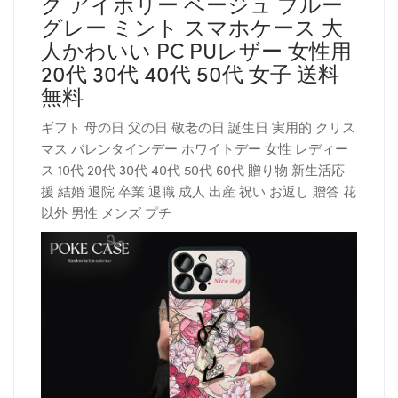
ク アイボリー ベージュ ブルー
グレー ミント スマホケース 大
人かわいい PC PUレザー 女性用
20代 30代 40代 50代 女子 送料
無料
ギフト 母の日 父の日 敬老の日 誕生日 実用的 クリス
マス バレンタインデー ホワイトデー 女性 レディー
ス 10代 20代 30代 40代 50代 60代 贈り物 新生活応
援 結婚 退院 卒業 退職 成人 出産 祝い お返し 贈答 花
以外 男性 メンズ プチ