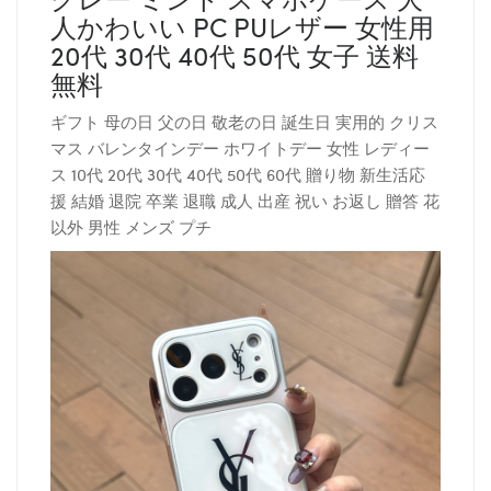
人かわいい PC PUレザー 女性用
20代 30代 40代 50代 女子 送料
無料
ギフト 母の日 父の日 敬老の日 誕生日 実用的 クリス
マス バレンタインデー ホワイトデー 女性 レディー
ス 10代 20代 30代 40代 50代 60代 贈り物 新生活応
援 結婚 退院 卒業 退職 成人 出産 祝い お返し 贈答 花
以外 男性 メンズ プチ