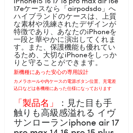
iPhone15 16 17 18 pro max air 16e
17eケースなら「airpodsdo」へ
ハイブランドのケースは、上質
な素材や洗練されたデザインが
特徴であり、あなたのiPhoneを
一段と華やかに演出してくれま
す。また、保護機能も優れてい
るため、大切なiPhoneをしっか
りと守ることができます。
新機種にあった安心の専用設計
カメラホールや内ケースの電源ボタン位置、充電差
込口などは各機種にあった仕様になっております
「製品名」
：見た目も手
触りも高級感溢れる イヴ
サンローランiphone air 17
pro max 14 16 pro 15 plus