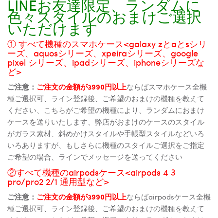
LINEお友達限定、ランダムに
色々スタイルのおまけご選択
いただけます
① すべて機種のスマホケース<galaxy zとaとsシリ
ーズ、aquosシリーズ、xpeiraシリーズ、google
pixel シリーズ、ipadシリーズ、iphoneシリーズな
ど>
ご注意：
ご注文の金額が3990円以上
ならばスマホケース全機
種ご選択可、ライン登録後、ご希望のおまけの機種を教えて
ください、こちらがご希望の機種により、ランダムにおまけ
ケースを送りいたします、弊店がおまけのケースのスタイル
がガラス素材、斜めかけスタイルや手帳型スタイルなどいろ
いろありますが、もしさらに機種のスタイルご選択をご指定
ご希望の場合、ラインでメッセージを送ってください
②すべて機種のairpodsケース<airpods 4 3
pro/pro2 2/1 通用型など>
ご注意：
ご注文の金額が3990円以上
ならばairpodsケース全機
種ご選択可、ライン登録後、ご希望のおまけの機種を教えて