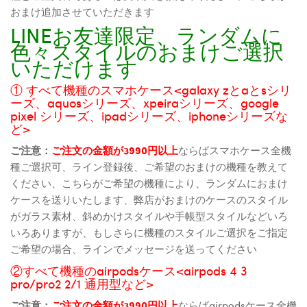
おまけ追加させていただきます
LINEお友達限定、ランダムに
色々スタイルのおまけご選択
いただけます
① すべて機種のスマホケース<galaxy zとaとsシリ
ーズ、aquosシリーズ、xpeiraシリーズ、google
pixel シリーズ、ipadシリーズ、iphoneシリーズな
ど>
ご注意：
ご注文の金額が3990円以上
ならばスマホケース全機
種ご選択可、ライン登録後、ご希望のおまけの機種を教えて
ください、こちらがご希望の機種により、ランダムにおまけ
ケースを送りいたします、弊店がおまけのケースのスタイル
がガラス素材、斜めかけスタイルや手帳型スタイルなどいろ
いろありますが、もしさらに機種のスタイルご選択をご指定
ご希望の場合、ラインでメッセージを送ってください
②すべて機種のairpodsケース<airpods 4 3
pro/pro2 2/1 通用型など>
ご注意：
ご注文の金額が3990円以上
ならばairpodsケース全機