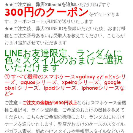
★★ご注文前、
弊店のline idを追加
いただければすぐ
300円のクーポン
をゲットできま
す、クーポンコートがLINEで送りいたします
★★ご注文後、弊店のLINE IDを登録いただいた後、おまけ機
種とご注文番号あるいは受取人を教えてください、こちらが
おまけ追加させていただきます
LINEお友達限定、ランダムに
色々スタイルのおまけご選択
いただけます
① すべて機種のスマホケース<galaxy zとaとsシリ
ーズ、aquosシリーズ、xpeiraシリーズ、google
pixel シリーズ、ipadシリーズ、iphoneシリーズな
ど>
ご注意：
ご注文の金額が3990円以上
ならばスマホケース全機
種ご選択可、ライン登録後、ご希望のおまけの機種を教えて
ください、こちらがご希望の機種により、ランダムにおまけ
ケースを送りいたします、弊店がおまけのケースのスタイル
がガラス素材、斜めかけスタイルや手帳型スタイルなどいろ