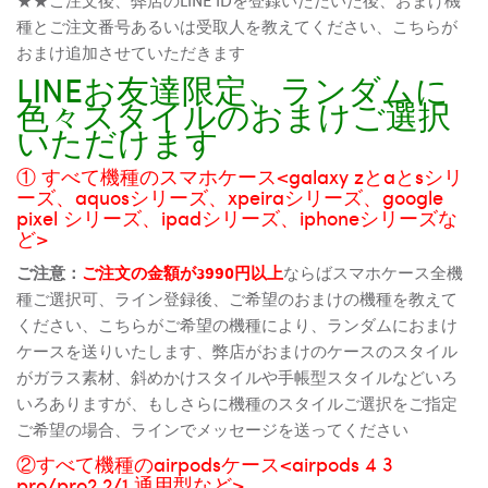
種とご注文番号あるいは受取人を教えてください、こちらが
おまけ追加させていただきます
LINEお友達限定、ランダムに
色々スタイルのおまけご選択
いただけます
① すべて機種のスマホケース<galaxy zとaとsシリ
ーズ、aquosシリーズ、xpeiraシリーズ、google
pixel シリーズ、ipadシリーズ、iphoneシリーズな
ど>
ご注意：
ご注文の金額が3990円以上
ならばスマホケース全機
種ご選択可、ライン登録後、ご希望のおまけの機種を教えて
ください、こちらがご希望の機種により、ランダムにおまけ
ケースを送りいたします、弊店がおまけのケースのスタイル
がガラス素材、斜めかけスタイルや手帳型スタイルなどいろ
いろありますが、もしさらに機種のスタイルご選択をご指定
ご希望の場合、ラインでメッセージを送ってください
②すべて機種のairpodsケース<airpods 4 3
pro/pro2 2/1 通用型など>