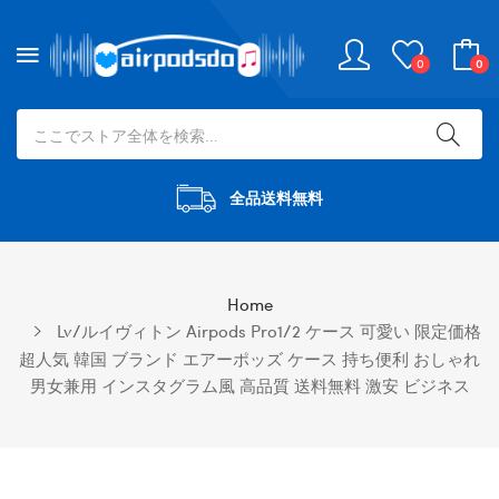
0
0
全品送料無料
Home
Lv/ルイヴィトン Airpods Pro1/2 ケース 可愛い 限定価格
超人気 韓国 ブランド エアーポッズ ケース 持ち便利 おしゃれ
男女兼用 インスタグラム風 高品質 送料無料 激安 ビジネス