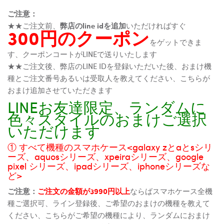
ご注意：
★★ご注文前、
弊店のline idを追加
いただければすぐ
300円のクーポン
をゲットできま
す、クーポンコートがLINEで送りいたします
★★ご注文後、弊店のLINE IDを登録いただいた後、おまけ機
種とご注文番号あるいは受取人を教えてください、こちらが
おまけ追加させていただきます
LINEお友達限定、ランダムに
色々スタイルのおまけご選択
いただけます
① すべて機種のスマホケース<galaxy zとaとsシリ
ーズ、aquosシリーズ、xpeiraシリーズ、google
pixel シリーズ、ipadシリーズ、iphoneシリーズな
ど>
ご注意：
ご注文の金額が3990円以上
ならばスマホケース全機
種ご選択可、ライン登録後、ご希望のおまけの機種を教えて
ください、こちらがご希望の機種により、ランダムにおまけ