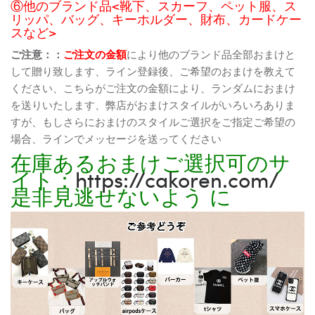
⑥他のブランド品<靴下、スカーフ、ペット服、ス
リッパ、バッグ、キーホルダー、財布、カードケー
スなど>
ご注意：：
ご注文の金額
により他のブランド品全部おまけと
して贈り致します、ライン登録後、ご希望のおまけを教えて
ください、こちらがご注文の金額により、ランダムにおまけ
を送りいたします、弊店がおまけスタイルがいろいろありま
すが、もしさらにおまけのスタイルご選択をご指定ご希望の
場合、ラインでメッセージを送ってください
在庫あるおまけご選択可のサ
イト：
https://cakoren.com/
是非見逃せないよう に