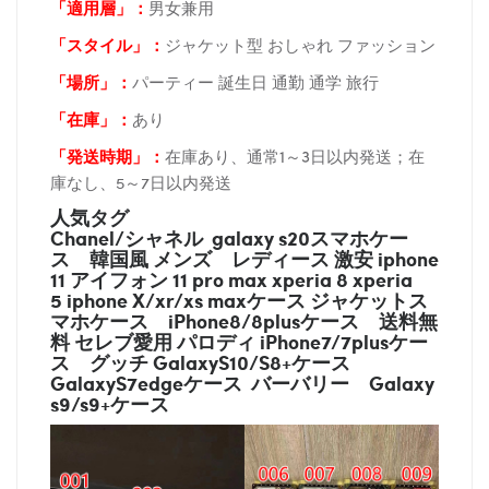
「適用層」：
男女兼用
「スタイル」：
ジャケット型 おしゃれ ファッション
「場所
」：
パーティー 誕生日 通勤 通学 旅行
「在庫
」：
あり
「発送時期
」：
在庫あり、通常1～3日以内発送；在
庫なし、5～7日以内発送
人気タグ
Chanel/シャネル galaxy s20スマホケー
ス
韓国風 メンズ レディース 激安 iphone
11 アイフォン 11 pro max xperia 8 xperia
5 iphone X/xr/xs maxケース ジャケットス
マホケース
iPhone8/8plusケース
送料無
料 セレブ愛用 パロディ
iPhone7/7plusケー
ス
グッチ
GalaxyS10/S8+ケース
GalaxyS7edgeケース バーバリー
Galaxy
s9/s9+ケース