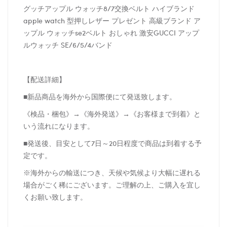
グッチアップル ウォッチ8/7交換ベルト ハイブランド
apple watch 型押しレザー プレゼント 高級ブランド ア
ップル ウォッチse2ベルト おしゃれ 激安GUCCI アップ
ル
ウォッチ SE/
6/5/4バンド
【配送詳細】
■新品商品を海外から国際便にて発送致します。
《検品・梱包》→《海外発送》→《お客様まで到着》と
いう流れになります。
■発送後、目安として7日～20日程度で商品は到着する予
定です。
※海外からの輸送につき、天候や気候より大幅に遅れる
場合がごく稀にございます。ご理解の上、ご購入を宜し
くお願い致します。