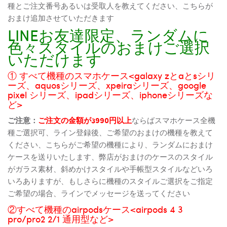
種とご注文番号あるいは受取人を教えてください、こちらが
おまけ追加させていただきます
LINEお友達限定、ランダムに
色々スタイルのおまけご選択
いただけます
① すべて機種のスマホケース<galaxy zとaとsシリ
ーズ、aquosシリーズ、xpeiraシリーズ、google
pixel シリーズ、ipadシリーズ、iphoneシリーズな
ど>
ご注意：
ご注文の金額が3990円以上
ならばスマホケース全機
種ご選択可、ライン登録後、ご希望のおまけの機種を教えて
ください、こちらがご希望の機種により、ランダムにおまけ
ケースを送りいたします、弊店がおまけのケースのスタイル
がガラス素材、斜めかけスタイルや手帳型スタイルなどいろ
いろありますが、もしさらに機種のスタイルご選択をご指定
ご希望の場合、ラインでメッセージを送ってください
②すべて機種のairpodsケース<airpods 4 3
pro/pro2 2/1 通用型など>