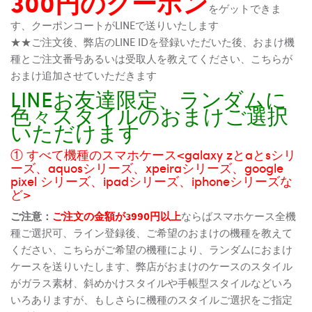
300円のクーポン
をゲットできま
す、クーポンコートがLINEで送りいたします
★★ご注文後、弊店のLINE IDを登録いただいた後、おまけ機
種とご注文番号あるいは受取人を教えてください、こちらが
おまけ追加させていただきます
LINEお友達限定、ランダムに
色々スタイルのおまけご選択
いただけます
① すべて機種のスマホケース<galaxy zとaとsシリ
ーズ、aquosシリーズ、xpeiraシリーズ、google
pixel シリーズ、ipadシリーズ、iphoneシリーズな
ど>
ご注意：
ご注文の金額が3990円以上
ならばスマホケース全機
種ご選択可、ライン登録後、ご希望のおまけの機種を教えて
ください、こちらがご希望の機種により、ランダムにおまけ
ケースを送りいたします、弊店がおまけのケースのスタイル
がガラス素材、斜めかけスタイルや手帳型スタイルなどいろ
いろありますが、もしさらに機種のスタイルご選択をご指定