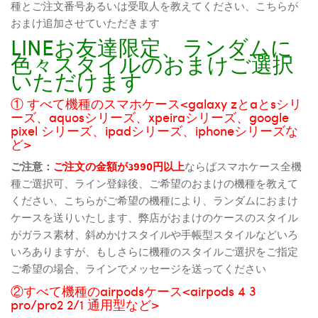
種とご注文番号あるいは受取人を教えてください、こちらが
おまけ追加させていただきます
LINEお友達限定、ランダムに
色々スタイルのおまけご選択
いただけます
① すべて機種のスマホケース<galaxy zとaとsシリ
ーズ、aquosシリーズ、xpeiraシリーズ、google
pixel シリーズ、ipadシリーズ、iphoneシリーズな
ど>
ご注意：
ご注文の金額が3990円以上
ならばスマホケース全機
種ご選択可、ライン登録後、ご希望のおまけの機種を教えて
ください、こちらがご希望の機種により、ランダムにおまけ
ケースを送りいたします、弊店がおまけのケースのスタイル
がガラス素材、斜めかけスタイルや手帳型スタイルなどいろ
いろありますが、もしさらに機種のスタイルご選択をご指定
ご希望の場合、ラインでメッセージを送ってください
②すべて機種のairpodsケース<airpods 4 3
pro/pro2 2/1 通用型など>