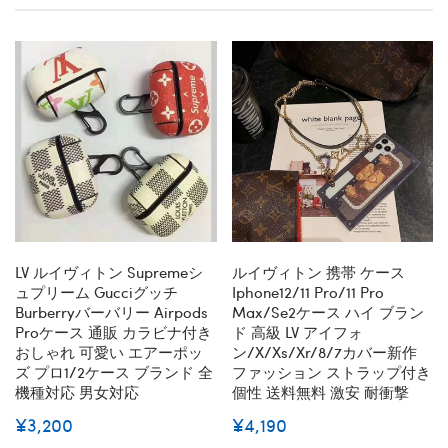
LV ルイヴィトン Supremeシ
ルイヴィトン 携帯 ケース
ュプリーム Gucciグッチ
Iphone12/11 Pro/11 Pro
Burberryバーバリー Airpods
Max/se2ケース ハイ ブラン
Proケース 通販 カラビナ付き
ド 高級 LV アイフォ
おしゃれ 可愛い エアーポッ
ン/x/xs/xr/8/7カバー新作
ズ プロ1/2ケース ブランド 全
ファッション ストラップ付き
機種対応 男女対応
個性 送料無料 激安 耐衝撃
¥3,200
¥4,190