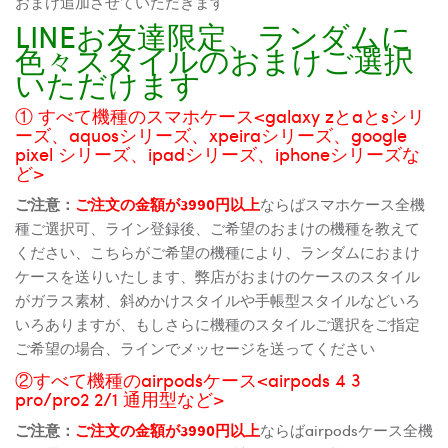
おまけ追加させていただきます
LINEお友達限定、ランダムに
色々スタイルのおまけご選択
いただけます
① すべて機種のスマホケース<galaxy zとaとsシリ
ーズ、aquosシリーズ、xpeiraシリーズ、google
pixel シリーズ、ipadシリーズ、iphoneシリーズな
ど>
ご注意：
ご注文の金額が3990円以上
ならばスマホケース全機
種ご選択可、ライン登録後、ご希望のおまけの機種を教えて
ください、こちらがご希望の機種により、ランダムにおまけ
ケースを送りいたします、弊店がおまけのケースのスタイル
がガラス素材、斜めかけスタイルや手帳型スタイルなどいろ
いろありますが、もしさらに機種のスタイルご選択をご指定
ご希望の場合、ラインでメッセージを送ってください
②すべて機種のairpodsケース<airpods 4 3
pro/pro2 2/1 通用型など>
ご注意：
ご注文の金額が3990円以上
ならばairpodsケース全機