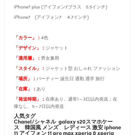
iPhone7 plus (アイフォン7プラス 5.5インチ)
iPhone7 (アイフォン7 4.7インチ)
「カラー」：
4色
「デザイン」
：
ジャケット
「適用層」：
男女兼用
「スタイル」：
ジャケット型 おしゃれ ファッション
「場所
」：
パーティー 誕生日 通勤 通学 旅行
「在庫
」：
あり
「発送時期
」：
在庫あり、通常1～3日以内発送；在
庫なし、5～7日以内発送
人気タグ
Chanel/シャネル galaxy s20スマホケー
ス
韓国風 メンズ レディース 激安 iphone
11 アイフォン 11 pro max xperia 8 xperia