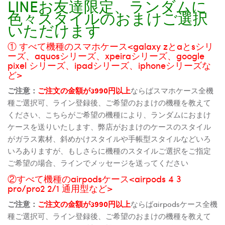
LINEお友達限定、ランダムに
色々スタイルのおまけご選択
いただけます
① すべて機種のスマホケース<galaxy zとaとsシリ
ーズ、aquosシリーズ、xpeiraシリーズ、google
pixel シリーズ、ipadシリーズ、iphoneシリーズな
ど>
ご注意：
ご注文の金額が3990円以上
ならばスマホケース全機
種ご選択可、ライン登録後、ご希望のおまけの機種を教えて
ください、こちらがご希望の機種により、ランダムにおまけ
ケースを送りいたします、弊店がおまけのケースのスタイル
がガラス素材、斜めかけスタイルや手帳型スタイルなどいろ
いろありますが、もしさらに機種のスタイルご選択をご指定
ご希望の場合、ラインでメッセージを送ってください
②すべて機種のairpodsケース<airpods 4 3
pro/pro2 2/1 通用型など>
ご注意：
ご注文の金額が3990円以上
ならばairpodsケース全機
種ご選択可、ライン登録後、ご希望のおまけの機種を教えて