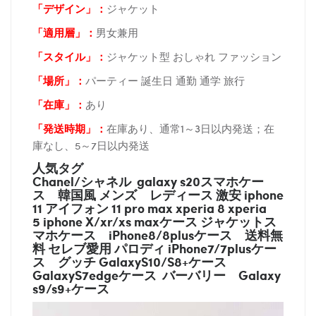
「デザイン」
：
ジャケット
「適用層」：
男女兼用
「スタイル」：
ジャケット型 おしゃれ ファッション
「場所
」：
パーティー 誕生日 通勤 通学 旅行
「在庫
」：
あり
「発送時期
」：
在庫あり、通常1～3日以内発送；在
庫なし、5～7日以内発送
人気タグ
Chanel/シャネル galaxy s20スマホケー
ス
韓国風 メンズ レディース 激安 iphone
11 アイフォン 11 pro max xperia 8 xperia
5 iphone X/xr/xs maxケース ジャケットス
マホケース
iPhone8/8plusケース
送料無
料 セレブ愛用 パロディ
iPhone7/7plusケー
ス
グッチ
GalaxyS10/S8+ケース
GalaxyS7edgeケース バーバリー
Galaxy
s9/s9+ケース