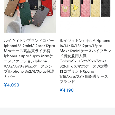
ルイヴィトンブランドコピー
ルイヴィトンかわいいiphone
Iphone12/12mini/12pro/12pro
15/14/13/12/12pro/12pro
Maxケース高品質ライチ柄
Max/12miniケースハイブラン
Iphone11/11pro/11pro Maxケ
ド男女兼用人気
ースファッションiphone
GalaxyS23/S22/S21/S21+/
X/xs/xr/xs Maxケースシン
S21ultraスマホケースLV定番
プルiphone Se2/8/7plus保護
ロゴプリントxperia
カバー
1/1ii/xzp/xz1/5ii保護ケース
ブランド
¥4,090
¥4,190