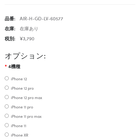
品番:
AIR-H-GD-LV-60577
在庫:
在庫あり
税別:
¥3,790
オプション:
4機種
iPhone 12
iPhone 12 pro
iPhone 12 pro max
iPhone 11 pro
iPhone 11 pro max
iPhone 11
iPhone XR