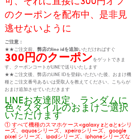
可、それに直接に300円オフ
のクーポンを配布中、是非見
逃せないように
ご注意：
★★ご注文前、
弊店のline idを追加
いただければすぐ
300円のクーポン
をゲットできま
す、クーポンコートがLINEで送りいたします
★★ご注文後、弊店のLINE IDを登録いただいた後、おまけ機
種とご注文番号あるいは受取人を教えてください、こちらが
おまけ追加させていただきます
LINEお友達限定、ランダムに
色々スタイルのおまけご選択
いただけます
① すべて機種のスマホケース<galaxy zとaとsシリ
ーズ、aquosシリーズ、xpeiraシリーズ、google
pixel シリーズ、ipadシリーズ、iphoneシリーズな