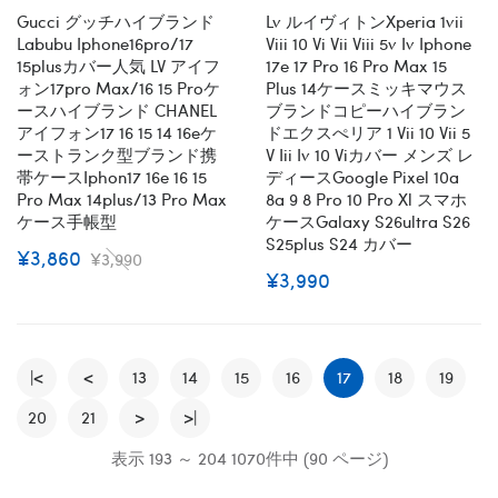
全機種対応
Gucci グッチハイブランド
Lv ルイヴィトンxperia 1vii
Labubu Iphone16pro/17
Viii 10 Vi Vii Viii 5v Iv Iphone
15plusカバー人気 LV アイフ
17e 17 Pro 16 Pro Max 15
ォン17pro Max/16 15 Proケ
Plus 14ケースミッキマウス
ースハイブランド CHANEL
ブランドコピーハイブラン
アイフォン17 16 15 14 16eケ
ドエクスぺリア 1 Vii 10 Vii 5
ーストランク型ブランド携
V Iii Iv 10 Viカバー メンズ レ
帯ケースiphon17 16e 16 15
ディースgoogle Pixel 10a
Pro Max 14plus/13 Pro Max
8a 9 8 Pro 10 Pro Xl スマホ
ケース手帳型
ケースGalaxy S26ultra S26
S25plus S24 カバー
¥3,860
¥3,990
¥3,990
|<
<
13
14
15
16
17
18
19
20
21
>
>|
表示 193 ～ 204 1070件中 (90 ページ)