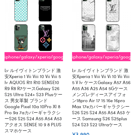
iphone/galaxy/xperia/google/aquos
iphone/galaxy/xperia/googl
全機種対応
全機種対応
Lv ルイヴィトンブランド 激
Lv ルイヴィトンブランド 激
安xperia 1 Vii Viii 10 Vii Viii 5
安xperia 1 Viii Vii Vi 10 Vii Viii
Iv AQUOS R11 R10 SENSE10
5 V Iv ケースGalaxy A57 A56
R9 R8 R7ケースGalaxy S26
A55 A36 A25 A54 5Gケース
S25 Ultra S24+ S23 Plusケー
メンズレディースアイフォ
ス 男女革製 ブランド
ン18pro Air 17 15 16e 16pro
Google Pixel 10a 10Pro Xl 8
Max 17eカバーギャラクシー
Pro 9a 7aカバーギャラクシ
S26 S25 S24 A55 A54 A53 ケ
ーs26 S25 S24 A55 A54 A53
ース Samsung S26 S25plus
アクオス SENSE 10 9 8 PLUS
S24 S23 S22 Ultraケース
スマホケース
¥3,990