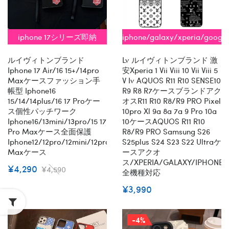
iphone 17シリーズ即納
iphone/galaxy/xperia/googl
全機種対応
ルイヴィトンブランド
Lv ルイヴィトンブランド 激
Iphone 17 Air/16 15+/14pro
安xperia 1 Vii Viii 10 Vii Viii 5
Maxケースファッション手
V Iv AQUOS R11 R10 SENSE10
帳型 Iphone16
R9 R8 R7ケースブランドアク
15/14/14plus/16 17 Proケー
オスR11 R10 R8/R9 PRO Pixel
ス個性パッチワーク
10pro Xl 9a 8a 7a 9 Pro 10a
Iphone16/13mini/13pro/15 17
10ケースAQUOS R11 R10
Pro Maxケース全面保護
R8/R9 PRO Samsung S26
Iphone12/12pro/12mini/12pro
S25plus S24 S23 S22 Ultraケ
Maxケース
ースアクオ
ス/XPERIA/GALAXY/IPHONE
¥4,290
¥4,590
全機種対応
¥3,990
-4%