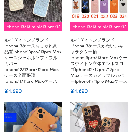
iphone 13/13 mini/13 pro/13
iphone 13/13 mini/13 pro/13
pro max対応 即納
pro max対応 即納
ルイヴィトンブランド
ルイヴィトンブランド
Iphone13ケースおしゃれ高
IPhone13ケースかわいいキ
品質iphone13pro/13pro Max
ャラクター柄
ケースシャネルソフトフル
Iphone13pro/13pro Maxケー
カバー
スヴィトン立体エンボスロ
Iphone12/12pro/12pro Max
ゴiphone12/12pro/12pro
ケース全面保護
Maxケースカメラフルカバ
Iphone11/11pro Maxケース
ーiphone11/11pro Maxケース
¥4,990
¥4,690