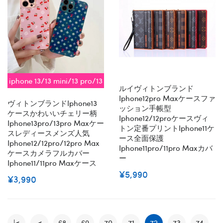
iphone 13/13 mini/13 pro/13
ルイヴィトンブランド
pro max対応 即納
Iphone12pro Maxケースファ
ヴィトンブランドiphone13
ッション手帳型
ケースかわいいチェリー柄
Iphone12/12proケースヴィ
Iphone13pro/13pro Maxケー
トン定番プリントiphone11ケ
スレディースメンズ人気
ース全面保護
Iphone12/12pro/12pro Max
Iphone11pro/11pro Maxカバ
ケースカメラフルカバー
ー
Iphone11/11pro Maxケース
¥5,990
¥3,990
|<
<
68
69
70
71
72
73
74