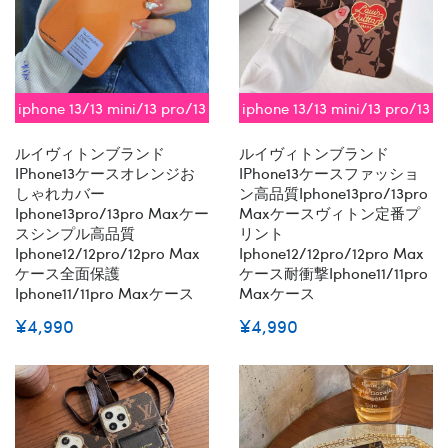
iphone 13/13 mini/13 pro/13
iphone 13/13 mini/13 pro/13
pro max対応 即納
pro max対応 即納
ルイヴィトンブランド
ルイヴィトンブランド
IPhone13ケースオレンジお
IPhone13ケースファッショ
しゃれカバー
ン高品質iphone13pro/13pro
Iphone13pro/13pro Maxケー
Maxケースヴィトン定番プ
スシンプル高品質
リント
Iphone12/12pro/12pro Max
Iphone12/12pro/12pro Max
ケース全面保護
ケース耐衝撃iphone11/11pro
Iphone11/11pro Maxケース
Maxケース
¥4,990
¥4,990