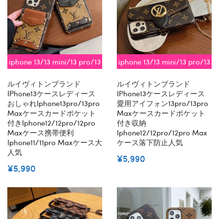
iphone 13/13 mini/13 pro/13
iphone 13/13 mini/13 pro/13
pro max対応 即納
pro max対応 即納
ルイヴィトンブランド
ルイヴィトンブランド
IPhone13ケースレディース
IPhone13ケースレディース
おしゃれiphone13pro/13pro
愛用アイフォン13pro/13pro
Maxケースカードポケット
Maxケースカードポケット
付きiphone12/12pro/12pro
付き収納
Maxケース携帯便利
Iphone12/12pro/12pro Max
Iphone11/11pro Maxケース大
ケース落下防止人気
人気
¥5,990
¥5,990