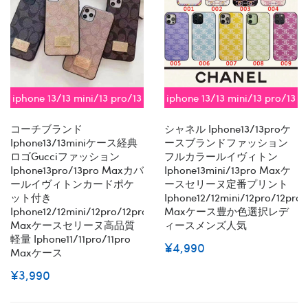
iphone 13/13 mini/13 pro/13
iphone 13/13 mini/13 pro/13
pro max対応 即納
pro max対応 即納
コーチブランド
シャネル Iphone13/13proケ
Iphone13/13miniケース経典
ースブランドファッション
ロゴGucciファッション
フルカラールイヴィトン
Iphone13pro/13pro Maxカバ
Iphone13mini/13pro Maxケ
ールイヴィトンカードポケ
ースセリーヌ定番プリント
ット付き
Iphone12/12mini/12pro/12pro
Iphone12/12mini/12pro/12pro
Maxケース豊か色選択レデ
Maxケースセリーヌ高品質
ィースメンズ人気
軽量 Iphone11/11pro/11pro
¥4,990
Maxケース
¥3,990