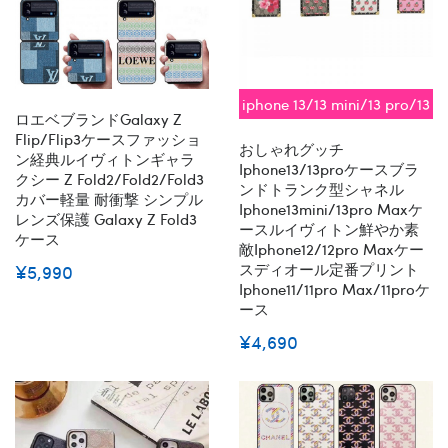
iphone 13/13 mini/13 pro/13
ロエベブランドGalaxy Z
pro max対応 即納
Flip/Flip3ケースファッショ
おしゃれグッチ
ン経典ルイヴィトンギャラ
Iphone13/13proケースブラ
クシー Z Fold2/Fold2/Fold3
ンドトランク型シャネル
カバー軽量 耐衝撃 シンプル
Iphone13mini/13pro Maxケ
レンズ保護 Galaxy Z Fold3
ースルイヴィトン鮮やか素
ケース
敵iphone12/12pro Maxケー
スディオール定番プリント
¥5,990
Iphone11/11pro Max/11proケ
ース
¥4,690