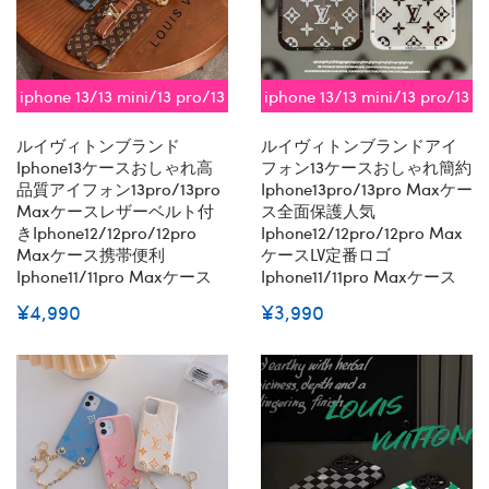
iphone 13/13 mini/13 pro/13
iphone 13/13 mini/13 pro/13
pro max対応 即納
pro max対応 即納
ルイヴィトンブランド
ルイヴィトンブランドアイ
Iphone13ケースおしゃれ高
フォン13ケースおしゃれ簡約
品質アイフォン13pro/13pro
Iphone13pro/13pro Maxケー
Maxケースレザーベルト付
ス全面保護人気
きiphone12/12pro/12pro
Iphone12/12pro/12pro Max
Maxケース携帯便利
ケースLV定番ロゴ
Iphone11/11pro Maxケース
Iphone11/11pro Maxケース
¥4,990
¥3,990