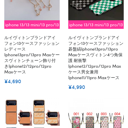
iphone 13/13 mini/13 pro/13
iphone 13/13 mini/13 pro/13
pro max対応 即納
pro max対応 即納
ルイヴィトンブランドアイ
ルイヴィトンブランドアイ
フォン13ケースファッション
フォン13ケースファッション
レディース
碁盤縞iphone13pro/13pro
Iphone13pro/13pro Maxケー
Maxケースヴィトン4つ角保
スヴィトンチェーン飾り付
護 耐衝撃
きiphone12/12pro/12pro
Iphone12/12pro/12pro Max
Maxケース
ケース男女兼用
Iphone11/11pro Maxケース
¥4,690
¥4,990