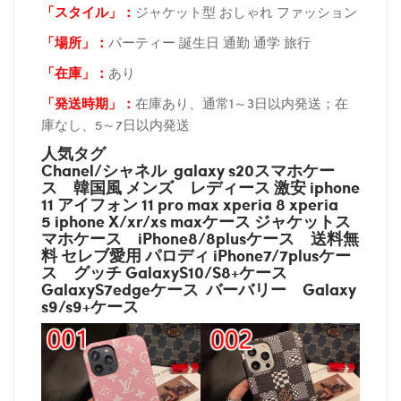
「スタイル」：
ジャケット型 おしゃれ ファッション
「場所
」：
パーティー 誕生日 通勤 通学 旅行
「在庫
」：
あり
「発送時期
」：
在庫あり、通常1～3日以内発送；在
庫なし、5～7日以内発送
人気タグ
Chanel/シャネル galaxy s20スマホケー
ス
韓国風 メンズ レディース 激安 iphone
11 アイフォン 11 pro max xperia 8 xperia
5 iphone X/xr/xs maxケース ジャケットス
マホケース
iPhone8/8plusケース
送料無
料 セレブ愛用 パロディ
iPhone7/7plusケー
ス
グッチ
GalaxyS10/S8+ケース
GalaxyS7edgeケース バーバリー
Galaxy
s9/s9+ケース