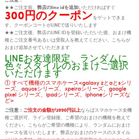
★★ご注文前、
弊店のline idを追加
いただければすぐ
300円のクーポン
をゲットできま
す、クーポンコートがLINEで送りいたします
★★ご注文後、弊店のLINE IDを登録いただいた後、おまけ機
種とご注文番号あるいは受取人を教えてください、こちらが
おまけ追加させていただきます
LINEお友達限定、ランダムに
色々スタイルのおまけご選択
いただけます
① すべて機種のスマホケース<galaxy zとaとsシリ
ーズ、aquosシリーズ、xpeiraシリーズ、google
pixel シリーズ、ipadシリーズ、iphoneシリーズな
ど>
ご注意：
ご注文の金額が3990円以上
ならばスマホケース全機
種ご選択可、ライン登録後、ご希望のおまけの機種を教えて
ください、こちらがご希望の機種により、ランダムにおまけ
ケースを送りいたします、弊店がおまけのケースのスタイル