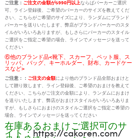
ご注意：
ご注文の金額が5990円以上
ならばパーカーご選択
可、ライン登録後、ご希望のパーカーのサイズを教えてくだ
さい、こちらがご希望のサイズにより、ランダムにブランド
パーカーを送りいたします、弊店がブランドパーカーのスタ
イルがいろいろありますが、もしさらにパーカーのスタイル
ご選択をご指定ご希望の場合、ラインでメッセージを送って
ください
⑥他のブランド品<靴下、スカーフ、ペット服、ス
リッパ、バッグ、キーホルダー、財布、カードケー
スなど>
ご注意：：
ご注文の金額
により他のブランド品全部おまけと
して贈り致します、ライン登録後、ご希望のおまけを教えて
ください、こちらがご注文の金額により、ランダムにおまけ
を送りいたします、弊店がおまけスタイルがいろいろありま
すが、もしさらにおまけのスタイルご選択をご指定ご希望の
場合、ラインでメッセージを送ってください
在庫あるおまけご選択可のサ
イト：
https://cakoren.com/