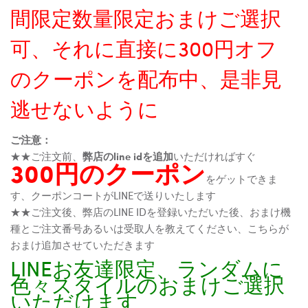
間限定数量限定おまけご選択
可、それに直接に300円オフ
のクーポンを配布中、是非見
逃せないように
ご注意：
★★ご注文前、
弊店のline idを追加
いただければすぐ
300円のクーポン
をゲットできま
す、クーポンコートがLINEで送りいたします
★★ご注文後、弊店のLINE IDを登録いただいた後、おまけ機
種とご注文番号あるいは受取人を教えてください、こちらが
おまけ追加させていただきます
LINEお友達限定、ランダムに
色々スタイルのおまけご選択
いただけます