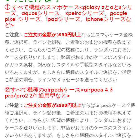
① すべて機種のスマホケース<galaxy zとaとsシリ
ーズ、aquosシリーズ、xpeiraシリーズ、google
pixel シリーズ、ipadシリーズ、iphoneシリーズな
ど>
ご注意：
ご注文の金額が3990円以上
ならばスマホケース全機
種ご選択可、ライン登録後、ご希望のおまけの機種を教えて
ください、こちらがご希望の機種により、ランダムにおまけ
ケースを送りいたします、弊店がおまけのケースのスタイル
がガラス素材、斜めかけスタイルや手帳型スタイルなどいろ
いろありますが、もしさらに機種のスタイルご選択をご指定
ご希望の場合、ラインでメッセージを送ってください
②すべて機種のairpodsケース<airpods 4 3
pro/pro2 2/1 通用型など>
ご注意：
ご注文の金額が3990円以上
ならばairpodsケース全機
種ご選択可、ライン登録後、ご希望のおまけの機種を教えて
ください、こちらがご希望の機種により、ランダムにおまけ
ケースを送りいたします、弊店がおまけのケースのスタイル
がいろいろありますが、もしさらに機種のスタイルご選択を