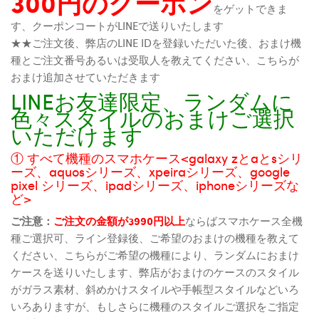
300円のクーポン
をゲットできま
す、クーポンコートがLINEで送りいたします
★★ご注文後、弊店のLINE IDを登録いただいた後、おまけ機
種とご注文番号あるいは受取人を教えてください、こちらが
おまけ追加させていただきます
LINEお友達限定、ランダムに
色々スタイルのおまけご選択
いただけます
① すべて機種のスマホケース<galaxy zとaとsシリ
ーズ、aquosシリーズ、xpeiraシリーズ、google
pixel シリーズ、ipadシリーズ、iphoneシリーズな
ど>
ご注意：
ご注文の金額が3990円以上
ならばスマホケース全機
種ご選択可、ライン登録後、ご希望のおまけの機種を教えて
ください、こちらがご希望の機種により、ランダムにおまけ
ケースを送りいたします、弊店がおまけのケースのスタイル
がガラス素材、斜めかけスタイルや手帳型スタイルなどいろ
いろありますが、もしさらに機種のスタイルご選択をご指定