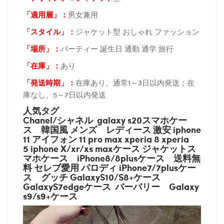
「適用層」：
男女兼用
「スタイル」：
ジャケット型 おしゃれ ファッション
「場所
」：
パーティー 誕生日 通勤 通学 旅行
「在庫
」：
あり
「発送時期
」：
在庫あり、通常1～3日以内発送；在
庫なし、5～7日以内発送
人気タグ
Chanel/シャネル galaxy s20スマホケー
ス
韓国風 メンズ レディース 激安 iphone
11 アイフォン 11 pro max xperia 8 xperia
5 iphone X/xr/xs maxケース ジャケットス
マホケース
iPhone8/8plusケース
送料無
料 セレブ愛用 パロディ
iPhone7/7plusケー
ス
グッチ
GalaxyS10/S8+ケース
GalaxyS7edgeケース バーバリー
Galaxy
s9/s9+ケース