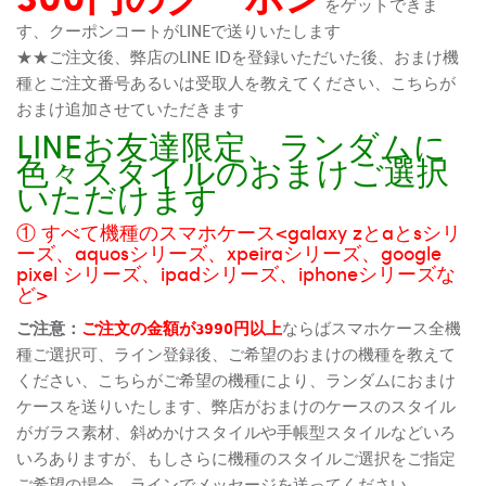
をゲットできま
す、クーポンコートがLINEで送りいたします
★★ご注文後、弊店のLINE IDを登録いただいた後、おまけ機
種とご注文番号あるいは受取人を教えてください、こちらが
おまけ追加させていただきます
LINEお友達限定、ランダムに
色々スタイルのおまけご選択
いただけます
① すべて機種のスマホケース<galaxy zとaとsシリ
ーズ、aquosシリーズ、xpeiraシリーズ、google
pixel シリーズ、ipadシリーズ、iphoneシリーズな
ど>
ご注意：
ご注文の金額が3990円以上
ならばスマホケース全機
種ご選択可、ライン登録後、ご希望のおまけの機種を教えて
ください、こちらがご希望の機種により、ランダムにおまけ
ケースを送りいたします、弊店がおまけのケースのスタイル
がガラス素材、斜めかけスタイルや手帳型スタイルなどいろ
いろありますが、もしさらに機種のスタイルご選択をご指定
ご希望の場合、ラインでメッセージを送ってください