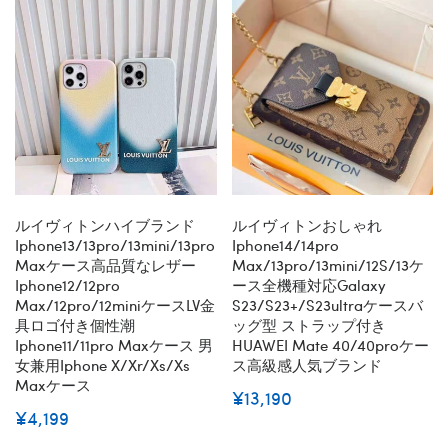
ルイヴィトンハイブランド
ルイヴィトンおしゃれ
Iphone13/13pro/13mini/13pro
Iphone14/14pro
Maxケース高品質なレザー
Max/13pro/13mini/12S/13ケ
Iphone12/12pro
ース全機種対応Galaxy
Max/12pro/12miniケースLV金
S23/S23+/S23ultraケースバ
具ロゴ付き個性潮
ッグ型 ストラップ付き
Iphone11/11pro Maxケース 男
HUAWEI Mate 40/40proケー
女兼用iphone X/xr/xs/xs
ス高級感人気ブランド
Maxケース
¥13,190
¥4,199