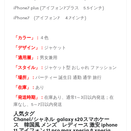
iPhone7 plus (アイフォン7プラス 5.5インチ)
iPhone7 (アイフォン7 4.7インチ)
「カラー」：
４色
「デザイン」
：
ジャケット
「適用層」：
男女兼用
「スタイル」：
ジャケット型 おしゃれ ファッション
「場所
」：
パーティー 誕生日 通勤 通学 旅行
「在庫
」：
あり
「発送時期
」：
在庫あり、通常1～3日以内発送；在
庫なし、5～7日以内発送
人気タグ
Chanel/シャネル galaxy s20スマホケー
ス
韓国風 メンズ レディース 激安 iphone
11 アイフォン 11 pro max xperia 8 xperia