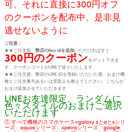
可、それに直接に300円オフ
のクーポンを配布中、是非見
逃せないように
ご注意：
★★ご注文前、
弊店のline idを追加
いただければすぐ
300円のクーポン
をゲットできま
す、クーポンコートがLINEで送りいたします
★★ご注文後、弊店のLINE IDを登録いただいた後、おまけ機
種とご注文番号あるいは受取人を教えてください、こちらが
おまけ追加させていただきます
LINEお友達限定、ランダムに
色々スタイルのおまけご選択
いただけます
① すべて機種のスマホケース<galaxy zとaとsシリ
ーズ、aquosシリーズ、xpeiraシリーズ、google