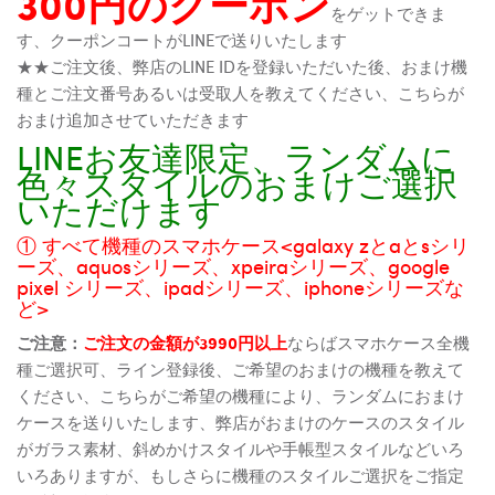
300円のクーポン
をゲットできま
す、クーポンコートがLINEで送りいたします
★★ご注文後、弊店のLINE IDを登録いただいた後、おまけ機
種とご注文番号あるいは受取人を教えてください、こちらが
おまけ追加させていただきます
LINEお友達限定、ランダムに
色々スタイルのおまけご選択
いただけます
① すべて機種のスマホケース<galaxy zとaとsシリ
ーズ、aquosシリーズ、xpeiraシリーズ、google
pixel シリーズ、ipadシリーズ、iphoneシリーズな
ど>
ご注意：
ご注文の金額が3990円以上
ならばスマホケース全機
種ご選択可、ライン登録後、ご希望のおまけの機種を教えて
ください、こちらがご希望の機種により、ランダムにおまけ
ケースを送りいたします、弊店がおまけのケースのスタイル
がガラス素材、斜めかけスタイルや手帳型スタイルなどいろ
いろありますが、もしさらに機種のスタイルご選択をご指定