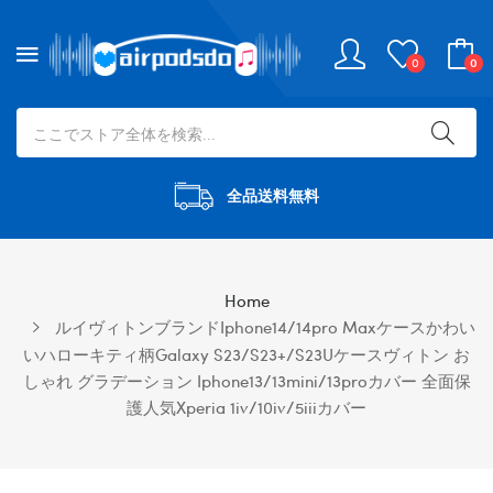
0
0
全品送料無料
Home
ルイヴィトンブランドiphone14/14pro Maxケースかわい
いハローキティ柄Galaxy S23/S23+/S23Uケースヴィトン お
しゃれ グラデーション Iphone13/13mini/13proカバー 全面保
護人気Xperia 1iv/10iv/5iiiカバー