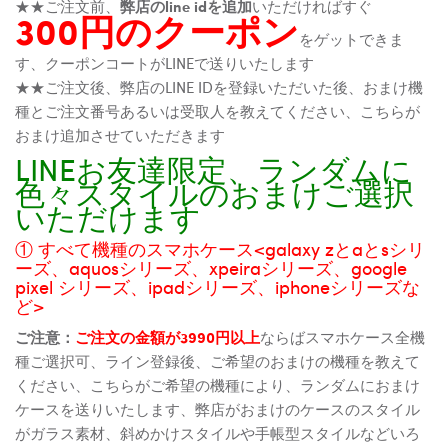
★★ご注文前、
弊店のline idを追加
いただければすぐ
300円のクーポン
をゲットできま
す、クーポンコートがLINEで送りいたします
★★ご注文後、弊店のLINE IDを登録いただいた後、おまけ機
種とご注文番号あるいは受取人を教えてください、こちらが
おまけ追加させていただきます
LINEお友達限定、ランダムに
色々スタイルのおまけご選択
いただけます
① すべて機種のスマホケース<galaxy zとaとsシリ
ーズ、aquosシリーズ、xpeiraシリーズ、google
pixel シリーズ、ipadシリーズ、iphoneシリーズな
ど>
ご注意：
ご注文の金額が3990円以上
ならばスマホケース全機
種ご選択可、ライン登録後、ご希望のおまけの機種を教えて
ください、こちらがご希望の機種により、ランダムにおまけ
ケースを送りいたします、弊店がおまけのケースのスタイル
がガラス素材、斜めかけスタイルや手帳型スタイルなどいろ