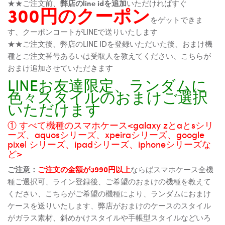
★★ご注文前、
弊店のline idを追加
いただければすぐ
300円のクーポン
をゲットできま
す、クーポンコートがLINEで送りいたします
★★ご注文後、弊店のLINE IDを登録いただいた後、おまけ機
種とご注文番号あるいは受取人を教えてください、こちらが
おまけ追加させていただきます
LINEお友達限定、ランダムに
色々スタイルのおまけご選択
いただけます
① すべて機種のスマホケース<galaxy zとaとsシリ
ーズ、aquosシリーズ、xpeiraシリーズ、google
pixel シリーズ、ipadシリーズ、iphoneシリーズな
ど>
ご注意：
ご注文の金額が3990円以上
ならばスマホケース全機
種ご選択可、ライン登録後、ご希望のおまけの機種を教えて
ください、こちらがご希望の機種により、ランダムにおまけ
ケースを送りいたします、弊店がおまけのケースのスタイル
がガラス素材、斜めかけスタイルや手帳型スタイルなどいろ