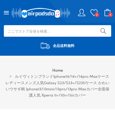
0
0
全品送料無料
Home
ルイヴィトンブランドiphone14/14+/14pro Maxケース
レディースメンズ人気Galaxy S23/S23+/S23Uケース かわい
いウサギ柄 Iphone13/13mini/13pro/13pro Maxカバー全面保
護人気 Xperia 1iv/10iv/5iiiカバー