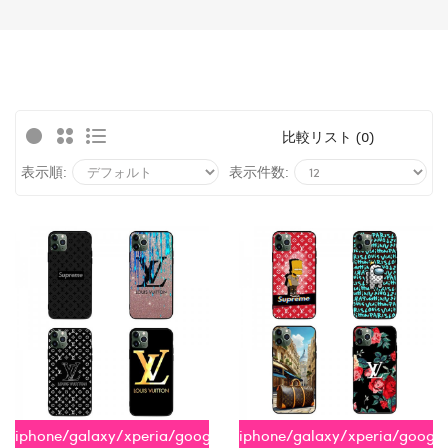
比較リスト (0)
表示順:
表示件数:
iphone/galaxy/xperia/google/aquos
iphone/galaxy/xperia/googl