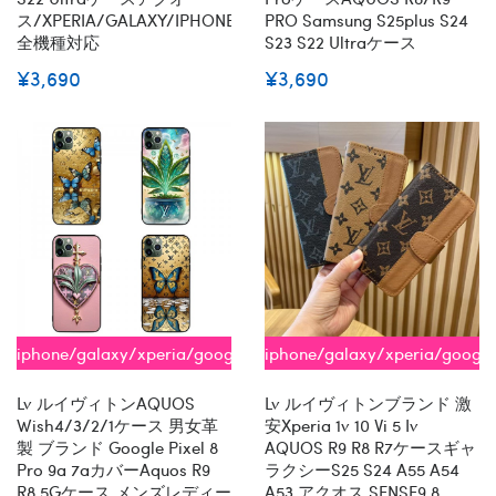
ス/XPERIA/GALAXY/IPHONE
PRO Samsung S25plus S24
全機種対応
S23 S22 Ultraケース
¥3,690
¥3,690
iphone/galaxy/xperia/google/aquos
iphone/galaxy/xperia/googl
全機種対応
全機種対応
Lv ルイヴィトンAQUOS
Lv ルイヴィトンブランド 激
Wish4/3/2/1ケース 男女革
安xperia 1v 10 Vi 5 Iv
製 ブランド Google Pixel 8
AQUOS R9 R8 R7ケースギャ
Pro 9a 7aカバーaquos R9
ラクシーs25 S24 A55 A54
R8 5Gケース メンズレディー
A53 アクオス SENSE9 8