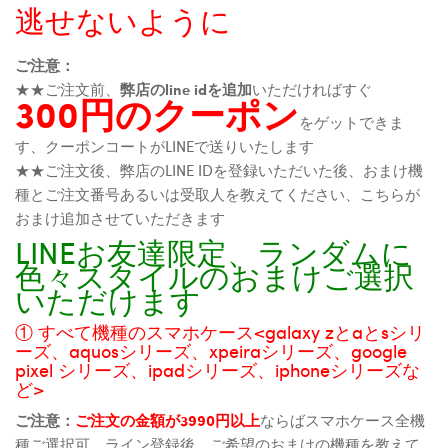
逃せないように
ご注意：
★★ご注文前、
弊店のline idを追加
いただければすぐ
300円のクーポン
をゲットできま
す、クーポンコートがLINEで送りいたします
★★ご注文後、弊店のLINE IDを登録いただいた後、おまけ機
種とご注文番号あるいは受取人を教えてください、こちらが
おまけ追加させていただきます
LINEお友達限定、ランダムに
色々スタイルのおまけご選択
いただけます
① すべて機種のスマホケース<galaxy zとaとsシリ
ーズ、aquosシリーズ、xpeiraシリーズ、google
pixel シリーズ、ipadシリーズ、iphoneシリーズな
ど>
ご注意：
ご注文の金額が3990円以上
ならばスマホケース全機
種ご選択可、ライン登録後、ご希望のおまけの機種を教えて