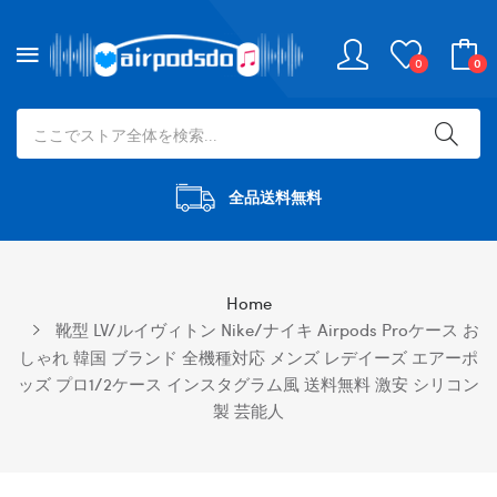
0
0
全品送料無料
Home
靴型 LV/ルイヴィトン Nike/ナイキ Airpods Proケース お
しゃれ 韓国 ブランド 全機種対応 メンズ レデイーズ エアーポ
ッズ プロ1/2ケース インスタグラム風 送料無料 激安 シリコン
製 芸能人