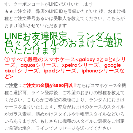
す、クーポンコートがLINEで送りいたします
★★ご注文後、弊店のLINE IDを登録いただいた後、おまけ機
種とご注文番号あるいは受取人を教えてください、こちらが
おまけ追加させていただきます
LINEお友達限定、ランダムに
色々スタイルのおまけご選択
いただけます
① すべて機種のスマホケース<galaxy zとaとsシリ
ーズ、aquosシリーズ、xpeiraシリーズ、google
pixel シリーズ、ipadシリーズ、iphoneシリーズな
ど>
ご注意：
ご注文の金額が3990円以上
ならばスマホケース全機
種ご選択可、ライン登録後、ご希望のおまけの機種を教えて
ください、こちらがご希望の機種により、ランダムにおまけ
ケースを送りいたします、弊店がおまけのケースのスタイル
がガラス素材、斜めかけスタイルや手帳型スタイルなどいろ
いろありますが、もしさらに機種のスタイルご選択をご指定
ご希望の場合、ラインでメッセージを送ってください