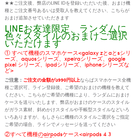
★★ご注文後、弊店のLINE IDを登録いただいた後、おまけ機
種とご注文番号あるいは受取人を教えてください、こちらが
おまけ追加させていただきます
LINEお友達限定、ランダムに
色々スタイルのおまけご選択
いただけます
① すべて機種のスマホケース<galaxy zとaとsシリ
ーズ、aquosシリーズ、xpeiraシリーズ、google
pixel シリーズ、ipadシリーズ、iphoneシリーズな
ど>
ご注意：
ご注文の金額が3990円以上
ならばスマホケース全機
種ご選択可、ライン登録後、ご希望のおまけの機種を教えて
ください、こちらがご希望の機種により、ランダムにおまけ
ケースを送りいたします、弊店がおまけのケースのスタイル
がガラス素材、斜めかけスタイルや手帳型スタイルなどいろ
いろありますが、もしさらに機種のスタイルご選択をご指定
ご希望の場合、ラインでメッセージを送ってください
②すべて機種のairpodsケース<airpods 4 3