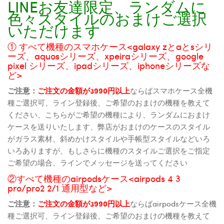
LINEお友達限定、ランダムに
色々スタイルのおまけご選択
いただけます
① すべて機種のスマホケース<galaxy zとaとsシリ
ーズ、aquosシリーズ、xpeiraシリーズ、google
pixel シリーズ、ipadシリーズ、iphoneシリーズな
ど>
ご注意：
ご注文の金額が3990円以上
ならばスマホケース全機
種ご選択可、ライン登録後、ご希望のおまけの機種を教えて
ください、こちらがご希望の機種により、ランダムにおまけ
ケースを送りいたします、弊店がおまけのケースのスタイル
がガラス素材、斜めかけスタイルや手帳型スタイルなどいろ
いろありますが、もしさらに機種のスタイルご選択をご指定
ご希望の場合、ラインでメッセージを送ってください
②すべて機種のairpodsケース<airpods 4 3
pro/pro2 2/1 通用型など>
ご注意：
ご注文の金額が3990円以上
ならばairpodsケース全機
種ご選択可、ライン登録後、ご希望のおまけの機種を教えて