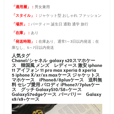
「適用層」：
男女兼用
「スタイル」：
ジャケット型 おしゃれ ファッション
「場所
」：
パーティー 誕生日 通勤 通学 旅行
「在庫
」：
あり
「発送時期
」：
在庫あり、通常1～3日以内発送；在
庫なし、5～7日以内発送
人気タグ
Chanel/シャネル galaxy s20スマホケー
ス
韓国風 メンズ レディース 激安 iphone
11 アイフォン 11 pro max xperia 8 xperia
5 iphone X/xr/xs maxケース ジャケットス
マホケース
iPhone8/8plusケース
送料無
料 セレブ愛用 パロディ
iPhone7/7plusケー
ス
グッチ
GalaxyS10/S8+ケース
GalaxyS7edgeケース バーバリー
Galaxy
s9/s9+ケース