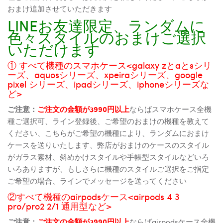
おまけ追加させていただきます
LINEお友達限定、ランダムに
色々スタイルのおまけご選択
いただけます
① すべて機種のスマホケース<galaxy zとaとsシリ
ーズ、aquosシリーズ、xpeiraシリーズ、google
pixel シリーズ、ipadシリーズ、iphoneシリーズな
ど>
ご注意：
ご注文の金額が3990円以上
ならばスマホケース全機
種ご選択可、ライン登録後、ご希望のおまけの機種を教えて
ください、こちらがご希望の機種により、ランダムにおまけ
ケースを送りいたします、弊店がおまけのケースのスタイル
がガラス素材、斜めかけスタイルや手帳型スタイルなどいろ
いろありますが、もしさらに機種のスタイルご選択をご指定
ご希望の場合、ラインでメッセージを送ってください
②すべて機種のairpodsケース<airpods 4 3
pro/pro2 2/1 通用型など>
ご注意：
ご注文の金額が3990円以上
ならばairpodsケース全機