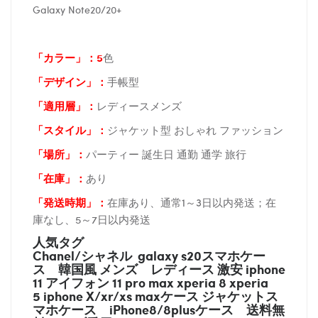
Galaxy Note20/20+
「カラー」：5
色
「デザイン」
：
手帳型
「適用層」：
レディースメンズ
「スタイル」：
ジャケット型 おしゃれ ファッション
「場所
」：
パーティー 誕生日 通勤 通学 旅行
「在庫
」：
あり
「発送時期
」：
在庫あり、通常1～3日以内発送；在
庫なし、5～7日以内発送
人気タグ
Chanel/シャネル galaxy s20スマホケー
ス
韓国風 メンズ レディース 激安 iphone
11 アイフォン 11 pro max xperia 8 xperia
5 iphone X/xr/xs maxケース ジャケットス
マホケース
iPhone8/8plusケース
送料無