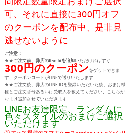
間限定数量限定おまけご選択
可、それに直接に300円オフ
のクーポンを配布中、是非見
逃せないように
ご注意：
★★ご注文前、
弊店のline idを追加
いただければすぐ
300円のクーポン
をゲットできま
す、クーポンコートがLINEで送りいたします
★★ご注文後、弊店のLINE IDを登録いただいた後、おまけ機
種とご注文番号あるいは受取人を教えてください、こちらが
おまけ追加させていただきます
LINEお友達限定、ランダムに
色々スタイルのおまけご選択
いただけます
① すべて機種のスマホケース<galaxy zとaとsシリ